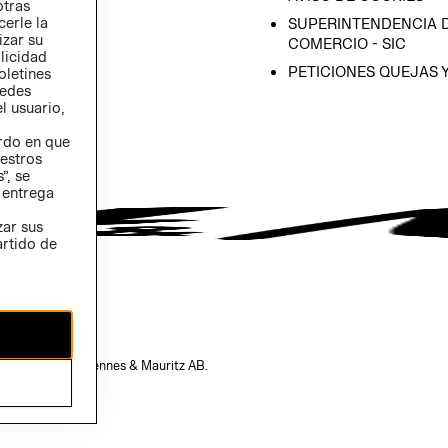
otras
 (INGLÉS)
cerle la
SUPERINTENDENCIA D
izar su
COMERCIO - SIC
blicidad
PETICIONES QUEJAS 
oletines
redes
l usuario,
erdo en que
estros
”, se
 entrega
zar sus
artido de
opiedad de H&M Hennes & Mauritz AB.