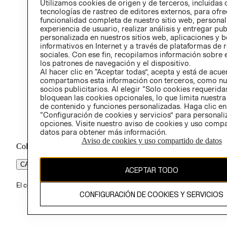
Utilizamos cookies de origen y de terceros, incluidas 
ÉTICA
tecnologías de rastreo de editores externos, para ofre
funcionalidad completa de nuestro sitio web, personal
experiencia de usuario, realizar análisis y entregar pu
personalizada en nuestros sitios web, aplicaciones y b
informativos en Internet y a través de plataformas de 
sociales. Con ese fin, recopilamos información sobre e
los patrones de navegación y el dispositivo.
Al hacer clic en “Aceptar todas”, acepta y está de acu
compartamos esta información con terceros, como nu
socios publicitarios. Al elegir “Solo cookies requeridas
bloquean las cookies opcionales, lo que limita nuestra
de contenido y funciones personalizadas. Haga clic en
“Configuración de cookies y servicios” para personali
opciones. Visite nuestro aviso de cookies y uso comp
datos para obtener más información.
Aviso de cookies y uso compartido de datos
Colombia ($)
CAMBIAR REGIÓN
ACEPTAR TODO
El contenido de esta página web está protegido por copyright y es pr
CONFIGURACIÓN DE COOKIES Y SERVICIOS