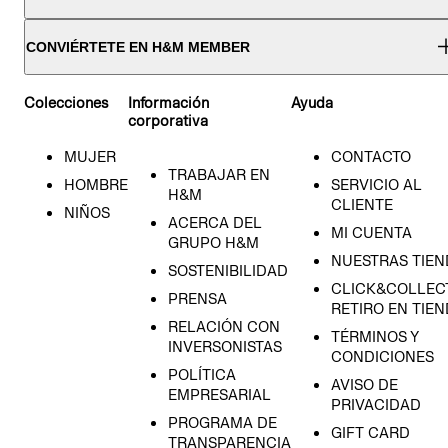
CONVIÉRTETE EN H&M MEMBER
Colecciones
Información
Ayuda
corporativa
MUJER
CONTACTO
TRABAJAR EN
HOMBRE
SERVICIO AL
H&M
CLIENTE
NIÑOS
ACERCA DEL
MI CUENTA
GRUPO H&M
NUESTRAS TIEN
SOSTENIBILIDAD
CLICK&COLLECT
PRENSA
RETIRO EN TIE
RELACIÓN CON
TÉRMINOS Y
INVERSONISTAS
CONDICIONES
POLÍTICA
AVISO DE
EMPRESARIAL
PRIVACIDAD
PROGRAMA DE
GIFT CARD
TRANSPARENCIA