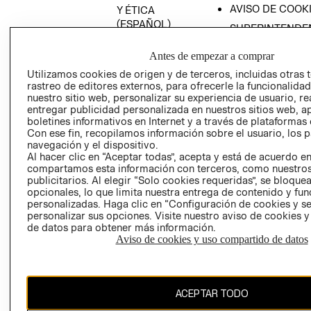
AVISO DE COOK
Y ÉTICA
(ESPAÑOL)
SUPERINTENDE
DE INDUSTRIA Y
PROGRAMA DE
COMERCIO - SI
Antes de empezar a comprar
TRANSPARENCIA
Y ÉTICA (INGLÉS)
Utilizamos cookies de origen y de terceros, incluidas otras 
PETICIONES
rastreo de editores externos, para ofrecerle la funcionalid
QUEJAS Y
nuestro sitio web, personalizar su experiencia de usuario, rea
RECLAMOS
entregar publicidad personalizada en nuestros sitios web, a
boletines informativos en Internet y a través de plataformas 
Con ese fin, recopilamos información sobre el usuario, los 
navegación y el dispositivo.
Al hacer clic en “Aceptar todas”, acepta y está de acuerdo e
compartamos esta información con terceros, como nuestros
publicitarios. Al elegir “Solo cookies requeridas”, se bloque
opcionales, lo que limita nuestra entrega de contenido y fu
Colombia ($)
personalizadas. Haga clic en “Configuración de cookies y se
personalizar sus opciones. Visite nuestro aviso de cookies 
CAMBIAR REGIÓN
de datos para obtener más información.
Aviso de cookies y uso compartido de datos
El contenido de esta página web está protegido por copyright y es
ACEPTAR TODO
propiedad de H&M Hennes & Mauritz AB.