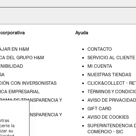
 corporativa
Ayuda
AJAR EN H&M
CONTACTO
CA DEL GRUPO H&M
SERVICIO AL CLIENTE
NIBILIDAD
MI CUENTA
SA
NUESTRAS TIENDAS
CIÓN CON INVERSONISTAS
CLICK&COLLECT - RE
ICA EMPRESARIAL
TÉRMINOS Y CONDICI
RAMA DE TRANSPARENCIA Y
AVISO DE PRIVACIDA
 (ESPAÑOL)
GIFT CARD
RAMA DE TRANSPARENCIA Y
AVISO DE COOKIES
otras
 (INGLÉS)
SUPERINTENDENCIA D
cerle la
izar su
COMERCIO - SIC
blicidad