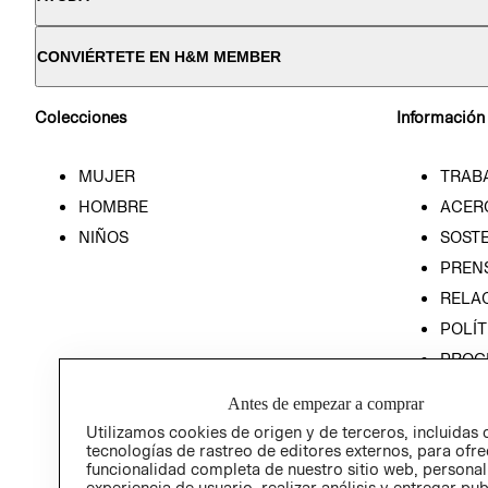
CONVIÉRTETE EN H&M MEMBER
Colecciones
Información
MUJER
TRAB
HOMBRE
ACER
NIÑOS
SOSTE
PREN
RELA
POLÍT
PROG
ÉTICA
Antes de empezar a comprar
PROG
Utilizamos cookies de origen y de terceros, incluidas 
ÉTICA
tecnologías de rastreo de editores externos, para ofre
funcionalidad completa de nuestro sitio web, personal
experiencia de usuario, realizar análisis y entregar pu