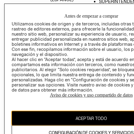
SUPERINTENDE
DE INDUSTRIA Y
PROGRAMA DE
COMERCIO - SI
TRANSPARENCIA
Antes de empezar a comprar
Y ÉTICA (INGLÉS)
PETICIONES
Utilizamos cookies de origen y de terceros, incluidas otras 
QUEJAS Y
rastreo de editores externos, para ofrecerle la funcionalid
RECLAMOS
nuestro sitio web, personalizar su experiencia de usuario, rea
entregar publicidad personalizada en nuestros sitios web, a
boletines informativos en Internet y a través de plataformas 
Con ese fin, recopilamos información sobre el usuario, los 
navegación y el dispositivo.
Al hacer clic en “Aceptar todas”, acepta y está de acuerdo e
compartamos esta información con terceros, como nuestros
publicitarios. Al elegir “Solo cookies requeridas”, se bloque
opcionales, lo que limita nuestra entrega de contenido y fu
Colombia ($)
personalizadas. Haga clic en “Configuración de cookies y se
personalizar sus opciones. Visite nuestro aviso de cookies 
CAMBIAR REGIÓN
de datos para obtener más información.
Aviso de cookies y uso compartido de datos
El contenido de esta página web está protegido por copyright y es
propiedad de H&M Hennes & Mauritz AB.
ACEPTAR TODO
CONFIGURACIÓN DE COOKIES Y SERVICIOS