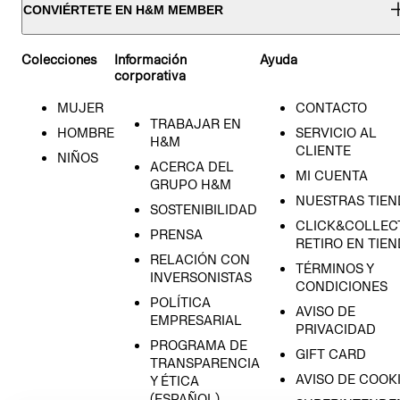
CONVIÉRTETE EN H&M MEMBER
Colecciones
Información
Ayuda
corporativa
MUJER
CONTACTO
TRABAJAR EN
HOMBRE
SERVICIO AL
H&M
CLIENTE
NIÑOS
ACERCA DEL
MI CUENTA
GRUPO H&M
NUESTRAS TIEN
SOSTENIBILIDAD
CLICK&COLLECT
PRENSA
RETIRO EN TIE
RELACIÓN CON
TÉRMINOS Y
INVERSONISTAS
CONDICIONES
POLÍTICA
AVISO DE
EMPRESARIAL
PRIVACIDAD
PROGRAMA DE
GIFT CARD
TRANSPARENCIA
AVISO DE COOK
Y ÉTICA
(ESPAÑOL)