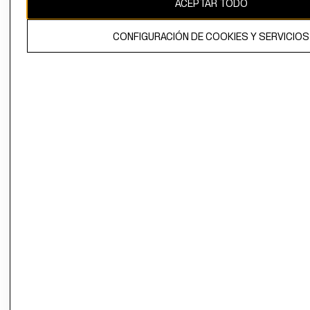
ACEPTAR TODO
El contenido de esta página web está protegido por copyright y es
propiedad de H&M Hennes & Mauritz AB.
CONFIGURACIÓN DE COOKIES Y SERVICIOS