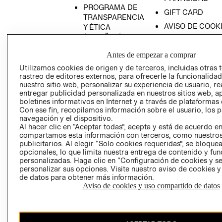
PROGRAMA DE
GIFT CARD
TRANSPARENCIA
AVISO DE COOK
Y ÉTICA
(ESPAÑOL)
SUPERINTENDE
DE INDUSTRIA Y
PROGRAMA DE
Antes de empezar a comprar
COMERCIO - SI
TRANSPARENCIA
Utilizamos cookies de origen y de terceros, incluidas otras 
Y ÉTICA (INGLÉS)
PETICIONES
rastreo de editores externos, para ofrecerle la funcionalid
QUEJAS Y
nuestro sitio web, personalizar su experiencia de usuario, rea
entregar publicidad personalizada en nuestros sitios web, a
RECLAMOS
boletines informativos en Internet y a través de plataformas 
Con ese fin, recopilamos información sobre el usuario, los 
navegación y el dispositivo.
Al hacer clic en “Aceptar todas”, acepta y está de acuerdo e
compartamos esta información con terceros, como nuestros
publicitarios. Al elegir “Solo cookies requeridas”, se bloque
opcionales, lo que limita nuestra entrega de contenido y fu
personalizadas. Haga clic en “Configuración de cookies y se
Colombia ($)
personalizar sus opciones. Visite nuestro aviso de cookies 
de datos para obtener más información.
CAMBIAR REGIÓN
Aviso de cookies y uso compartido de datos