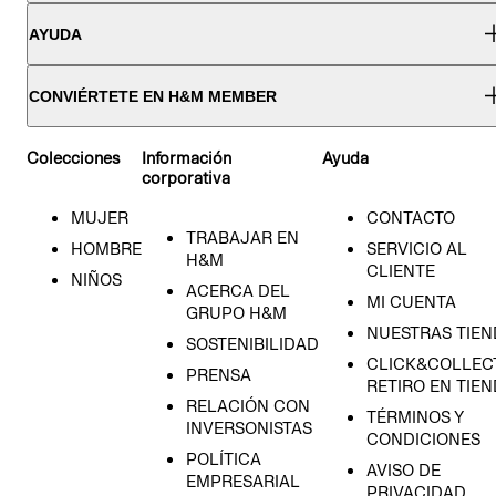
AYUDA
CONVIÉRTETE EN H&M MEMBER
Colecciones
Información
Ayuda
corporativa
MUJER
CONTACTO
TRABAJAR EN
HOMBRE
SERVICIO AL
H&M
CLIENTE
NIÑOS
ACERCA DEL
MI CUENTA
GRUPO H&M
NUESTRAS TIEN
SOSTENIBILIDAD
CLICK&COLLECT
PRENSA
RETIRO EN TIE
RELACIÓN CON
TÉRMINOS Y
INVERSONISTAS
CONDICIONES
POLÍTICA
AVISO DE
EMPRESARIAL
PRIVACIDAD