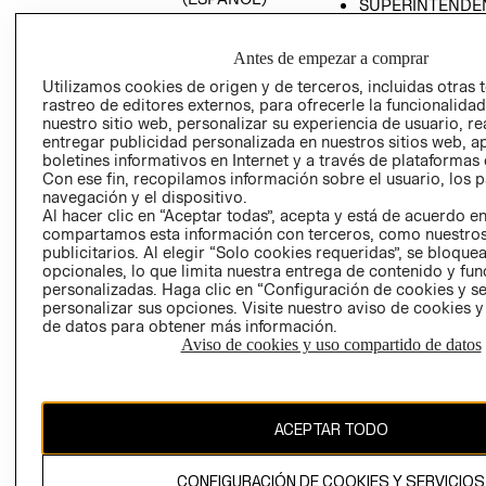
SUPERINTENDE
DE INDUSTRIA Y
PROGRAMA DE
COMERCIO - SI
TRANSPARENCIA
Antes de empezar a comprar
Y ÉTICA (INGLÉS)
PETICIONES
Utilizamos cookies de origen y de terceros, incluidas otras 
QUEJAS Y
rastreo de editores externos, para ofrecerle la funcionalid
RECLAMOS
nuestro sitio web, personalizar su experiencia de usuario, rea
entregar publicidad personalizada en nuestros sitios web, a
boletines informativos en Internet y a través de plataformas 
Con ese fin, recopilamos información sobre el usuario, los 
navegación y el dispositivo.
Al hacer clic en “Aceptar todas”, acepta y está de acuerdo e
compartamos esta información con terceros, como nuestros
publicitarios. Al elegir “Solo cookies requeridas”, se bloque
opcionales, lo que limita nuestra entrega de contenido y fu
Colombia ($)
personalizadas. Haga clic en “Configuración de cookies y se
personalizar sus opciones. Visite nuestro aviso de cookies 
CAMBIAR REGIÓN
de datos para obtener más información.
Aviso de cookies y uso compartido de datos
El contenido de esta página web está protegido por copyright y es
propiedad de H&M Hennes & Mauritz AB.
ACEPTAR TODO
CONFIGURACIÓN DE COOKIES Y SERVICIOS