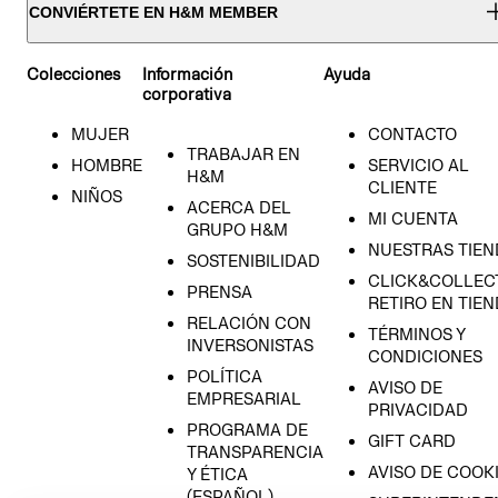
CONVIÉRTETE EN H&M MEMBER
Colecciones
Información
Ayuda
corporativa
MUJER
CONTACTO
TRABAJAR EN
HOMBRE
SERVICIO AL
H&M
CLIENTE
NIÑOS
ACERCA DEL
MI CUENTA
GRUPO H&M
NUESTRAS TIEN
SOSTENIBILIDAD
CLICK&COLLECT
PRENSA
RETIRO EN TIE
RELACIÓN CON
TÉRMINOS Y
INVERSONISTAS
CONDICIONES
POLÍTICA
AVISO DE
EMPRESARIAL
PRIVACIDAD
PROGRAMA DE
GIFT CARD
TRANSPARENCIA
AVISO DE COOK
Y ÉTICA
(ESPAÑOL)