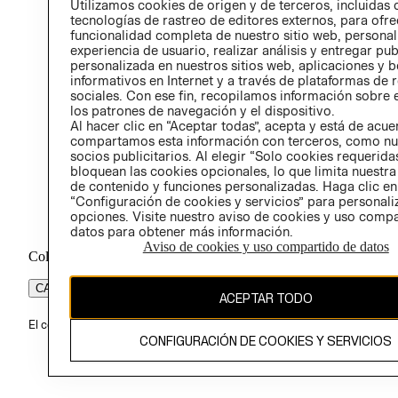
Utilizamos cookies de origen y de terceros, incluidas 
ÉTICA
tecnologías de rastreo de editores externos, para ofre
funcionalidad completa de nuestro sitio web, personal
experiencia de usuario, realizar análisis y entregar pu
personalizada en nuestros sitios web, aplicaciones y b
informativos en Internet y a través de plataformas de 
sociales. Con ese fin, recopilamos información sobre e
los patrones de navegación y el dispositivo.
Al hacer clic en “Aceptar todas”, acepta y está de acu
compartamos esta información con terceros, como nu
socios publicitarios. Al elegir “Solo cookies requeridas
bloquean las cookies opcionales, lo que limita nuestra
de contenido y funciones personalizadas. Haga clic en
“Configuración de cookies y servicios” para personali
opciones. Visite nuestro aviso de cookies y uso comp
datos para obtener más información.
Aviso de cookies y uso compartido de datos
Colombia ($)
CAMBIAR REGIÓN
ACEPTAR TODO
El contenido de esta página web está protegido por copyright y es pr
CONFIGURACIÓN DE COOKIES Y SERVICIOS