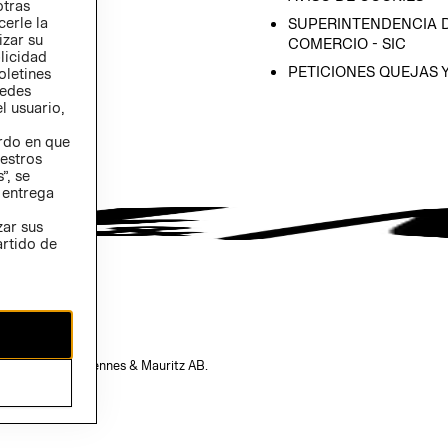
otras
 (INGLÉS)
cerle la
SUPERINTENDENCIA D
izar su
COMERCIO - SIC
blicidad
PETICIONES QUEJAS 
oletines
redes
l usuario,
erdo en que
estros
”, se
 entrega
zar sus
artido de
opiedad de H&M Hennes & Mauritz AB.