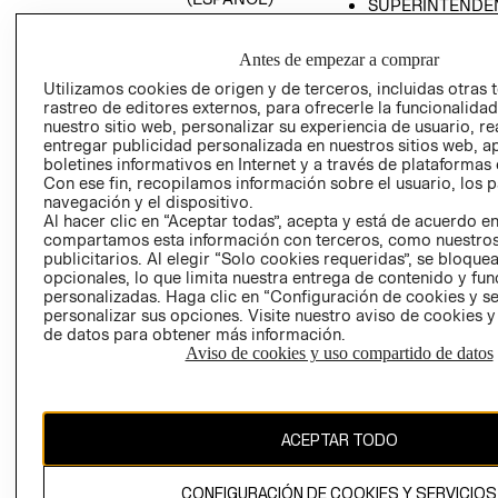
SUPERINTENDE
DE INDUSTRIA Y
PROGRAMA DE
COMERCIO - SI
TRANSPARENCIA
Antes de empezar a comprar
Y ÉTICA (INGLÉS)
PETICIONES
Utilizamos cookies de origen y de terceros, incluidas otras 
QUEJAS Y
rastreo de editores externos, para ofrecerle la funcionalid
RECLAMOS
nuestro sitio web, personalizar su experiencia de usuario, rea
entregar publicidad personalizada en nuestros sitios web, a
boletines informativos en Internet y a través de plataformas 
Con ese fin, recopilamos información sobre el usuario, los 
navegación y el dispositivo.
Al hacer clic en “Aceptar todas”, acepta y está de acuerdo e
compartamos esta información con terceros, como nuestros
publicitarios. Al elegir “Solo cookies requeridas”, se bloque
opcionales, lo que limita nuestra entrega de contenido y fu
Colombia ($)
personalizadas. Haga clic en “Configuración de cookies y se
personalizar sus opciones. Visite nuestro aviso de cookies 
CAMBIAR REGIÓN
de datos para obtener más información.
Aviso de cookies y uso compartido de datos
El contenido de esta página web está protegido por copyright y es
propiedad de H&M Hennes & Mauritz AB.
ACEPTAR TODO
CONFIGURACIÓN DE COOKIES Y SERVICIOS