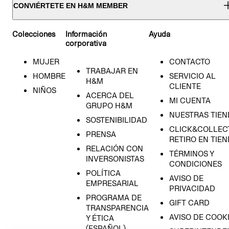
CONVIÉRTETE EN H&M MEMBER
Colecciones
Información
Ayuda
corporativa
MUJER
CONTACTO
TRABAJAR EN
HOMBRE
SERVICIO AL
H&M
CLIENTE
NIÑOS
ACERCA DEL
MI CUENTA
GRUPO H&M
NUESTRAS TIEN
SOSTENIBILIDAD
CLICK&COLLECT
PRENSA
RETIRO EN TIE
RELACIÓN CON
TÉRMINOS Y
INVERSONISTAS
CONDICIONES
POLÍTICA
AVISO DE
EMPRESARIAL
PRIVACIDAD
PROGRAMA DE
GIFT CARD
TRANSPARENCIA
AVISO DE COOK
Y ÉTICA
(ESPAÑOL)