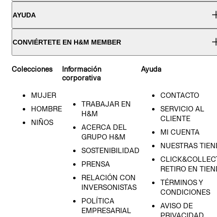
AYUDA
CONVIÉRTETE EN H&M MEMBER
Colecciones
Información
Ayuda
corporativa
MUJER
CONTACTO
TRABAJAR EN
HOMBRE
SERVICIO AL
H&M
CLIENTE
NIÑOS
ACERCA DEL
MI CUENTA
GRUPO H&M
NUESTRAS TIEN
SOSTENIBILIDAD
CLICK&COLLECT
PRENSA
RETIRO EN TIE
RELACIÓN CON
TÉRMINOS Y
INVERSONISTAS
CONDICIONES
POLÍTICA
AVISO DE
EMPRESARIAL
PRIVACIDAD