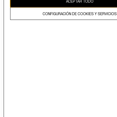
ACEPTAR TODO
El contenido de esta página web está protegido por copyright y es
propiedad de H&M Hennes & Mauritz AB.
CONFIGURACIÓN DE COOKIES Y SERVICIOS