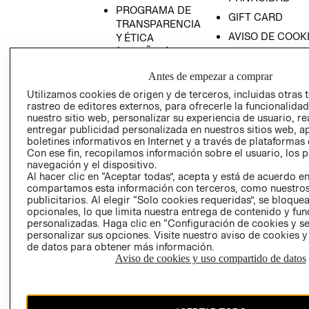
PROGRAMA DE
GIFT CARD
TRANSPARENCIA
AVISO DE COOK
Y ÉTICA
(ESPAÑOL)
SUPERINTENDE
DE INDUSTRIA Y
PROGRAMA DE
Antes de empezar a comprar
COMERCIO - SI
TRANSPARENCIA
Utilizamos cookies de origen y de terceros, incluidas otras 
Y ÉTICA (INGLÉS)
PETICIONES
rastreo de editores externos, para ofrecerle la funcionalid
QUEJAS Y
nuestro sitio web, personalizar su experiencia de usuario, rea
entregar publicidad personalizada en nuestros sitios web, a
RECLAMOS
boletines informativos en Internet y a través de plataformas 
Con ese fin, recopilamos información sobre el usuario, los 
navegación y el dispositivo.
Al hacer clic en “Aceptar todas”, acepta y está de acuerdo e
compartamos esta información con terceros, como nuestros
publicitarios. Al elegir “Solo cookies requeridas”, se bloque
opcionales, lo que limita nuestra entrega de contenido y fu
personalizadas. Haga clic en “Configuración de cookies y se
Colombia ($)
personalizar sus opciones. Visite nuestro aviso de cookies 
de datos para obtener más información.
CAMBIAR REGIÓN
Aviso de cookies y uso compartido de datos