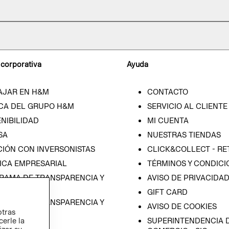
 corporativa
Ayuda
AJAR EN H&M
CONTACTO
CA DEL GRUPO H&M
SERVICIO AL CLIENTE
NIBILIDAD
MI CUENTA
SA
NUESTRAS TIENDAS
CIÓN CON INVERSONISTAS
CLICK&COLLECT - RE
ICA EMPRESARIAL
TÉRMINOS Y CONDICI
RAMA DE TRANSPARENCIA Y
AVISO DE PRIVACIDA
 (ESPAÑOL)
GIFT CARD
RAMA DE TRANSPARENCIA Y
AVISO DE COOKIES
otras
 (INGLÉS)
cerle la
SUPERINTENDENCIA D