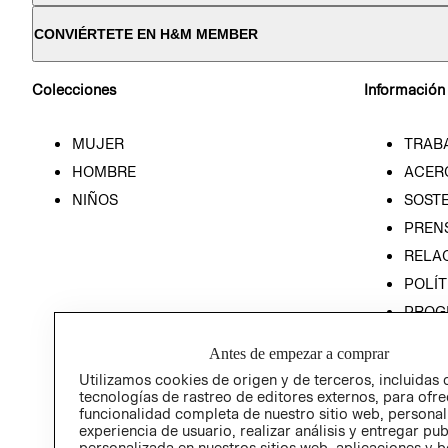
CONVIÉRTETE EN H&M MEMBER
Colecciones
Información
MUJER
TRAB
HOMBRE
ACER
NIÑOS
SOSTE
PREN
RELA
POLÍT
PROG
ÉTICA
Antes de empezar a comprar
PROG
Utilizamos cookies de origen y de terceros, incluidas 
ÉTICA
tecnologías de rastreo de editores externos, para ofre
funcionalidad completa de nuestro sitio web, personal
experiencia de usuario, realizar análisis y entregar pu
personalizada en nuestros sitios web, aplicaciones y b