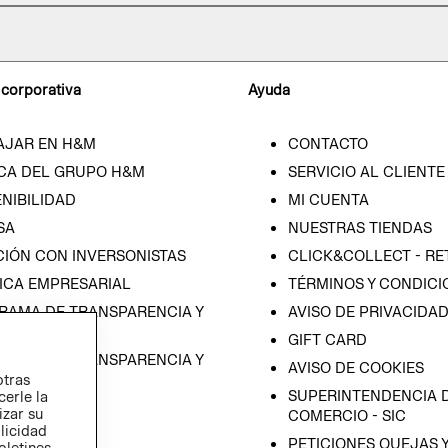
 corporativa
Ayuda
AJAR EN H&M
CONTACTO
CA DEL GRUPO H&M
SERVICIO AL CLIENTE
NIBILIDAD
MI CUENTA
SA
NUESTRAS TIENDAS
CIÓN CON INVERSONISTAS
CLICK&COLLECT - RE
ICA EMPRESARIAL
TÉRMINOS Y CONDICI
RAMA DE TRANSPARENCIA Y
AVISO DE PRIVACIDA
 (ESPAÑOL)
GIFT CARD
RAMA DE TRANSPARENCIA Y
AVISO DE COOKIES
otras
 (INGLÉS)
SUPERINTENDENCIA D
cerle la
izar su
COMERCIO - SIC
blicidad
PETICIONES QUEJAS 
oletines