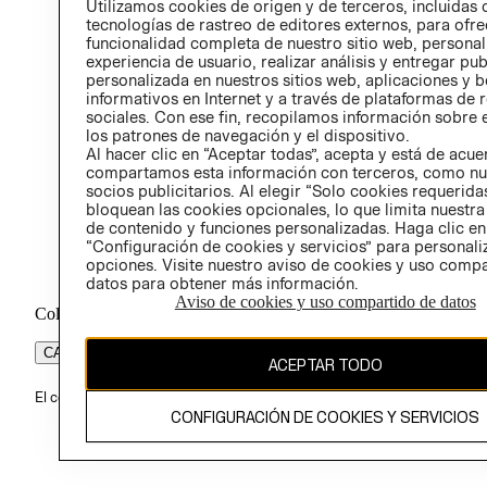
Utilizamos cookies de origen y de terceros, incluidas 
ÉTICA
tecnologías de rastreo de editores externos, para ofre
funcionalidad completa de nuestro sitio web, personal
experiencia de usuario, realizar análisis y entregar pu
personalizada en nuestros sitios web, aplicaciones y b
informativos en Internet y a través de plataformas de 
sociales. Con ese fin, recopilamos información sobre e
los patrones de navegación y el dispositivo.
Al hacer clic en “Aceptar todas”, acepta y está de acu
compartamos esta información con terceros, como nu
socios publicitarios. Al elegir “Solo cookies requeridas
bloquean las cookies opcionales, lo que limita nuestra
de contenido y funciones personalizadas. Haga clic en
“Configuración de cookies y servicios” para personali
opciones. Visite nuestro aviso de cookies y uso comp
datos para obtener más información.
Aviso de cookies y uso compartido de datos
Colombia ($)
CAMBIAR REGIÓN
ACEPTAR TODO
El contenido de esta página web está protegido por copyright y es pr
CONFIGURACIÓN DE COOKIES Y SERVICIOS