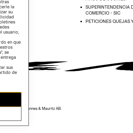
otras
 (INGLÉS)
cerle la
SUPERINTENDENCIA D
izar su
COMERCIO - SIC
blicidad
PETICIONES QUEJAS 
oletines
redes
l usuario,
erdo en que
estros
”, se
 entrega
zar sus
artido de
opiedad de H&M Hennes & Mauritz AB.