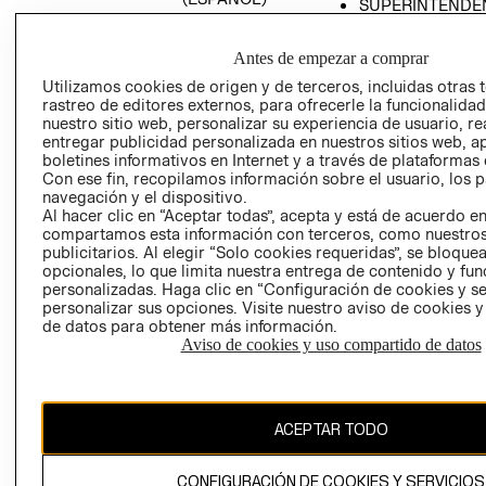
SUPERINTENDE
DE INDUSTRIA Y
PROGRAMA DE
COMERCIO - SI
TRANSPARENCIA
Antes de empezar a comprar
Y ÉTICA (INGLÉS)
PETICIONES
Utilizamos cookies de origen y de terceros, incluidas otras 
QUEJAS Y
rastreo de editores externos, para ofrecerle la funcionalid
RECLAMOS
nuestro sitio web, personalizar su experiencia de usuario, rea
entregar publicidad personalizada en nuestros sitios web, a
boletines informativos en Internet y a través de plataformas 
Con ese fin, recopilamos información sobre el usuario, los 
navegación y el dispositivo.
Al hacer clic en “Aceptar todas”, acepta y está de acuerdo e
compartamos esta información con terceros, como nuestros
publicitarios. Al elegir “Solo cookies requeridas”, se bloque
opcionales, lo que limita nuestra entrega de contenido y fu
Colombia ($)
personalizadas. Haga clic en “Configuración de cookies y se
personalizar sus opciones. Visite nuestro aviso de cookies 
CAMBIAR REGIÓN
de datos para obtener más información.
Aviso de cookies y uso compartido de datos
El contenido de esta página web está protegido por copyright y es
propiedad de H&M Hennes & Mauritz AB.
ACEPTAR TODO
CONFIGURACIÓN DE COOKIES Y SERVICIOS