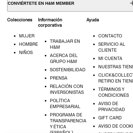
CONVIÉRTETE EN H&M MEMBER
Colecciones
Información
Ayuda
corporativa
MUJER
CONTACTO
TRABAJAR EN
HOMBRE
SERVICIO AL
H&M
CLIENTE
NIÑOS
ACERCA DEL
MI CUENTA
GRUPO H&M
NUESTRAS TIEN
SOSTENIBILIDAD
CLICK&COLLECT
PRENSA
RETIRO EN TIE
RELACIÓN CON
TÉRMINOS Y
INVERSONISTAS
CONDICIONES
POLÍTICA
AVISO DE
EMPRESARIAL
PRIVACIDAD
PROGRAMA DE
GIFT CARD
TRANSPARENCIA
AVISO DE COOK
Y ÉTICA
(ESPAÑOL)