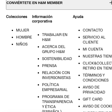
CONVIÉRTETE EN H&M MEMBER
Colecciones
Información
Ayuda
corporativa
MUJER
CONTACTO
TRABAJAR EN
HOMBRE
SERVICIO AL
H&M
CLIENTE
NIÑOS
ACERCA DEL
MI CUENTA
GRUPO H&M
NUESTRAS TIEN
SOSTENIBILIDAD
CLICK&COLLECT
PRENSA
RETIRO EN TIE
RELACIÓN CON
TÉRMINOS Y
INVERSONISTAS
CONDICIONES
POLÍTICA
AVISO DE
EMPRESARIAL
PRIVACIDAD
PROGRAMA DE
GIFT CARD
TRANSPARENCIA
AVISO DE COOK
Y ÉTICA
(ESPAÑOL)