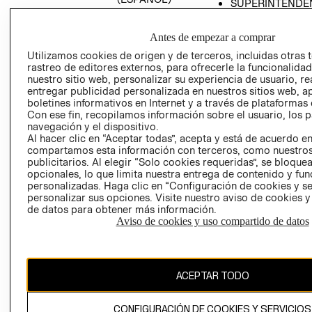
SUPERINTENDE
DE INDUSTRIA Y
PROGRAMA DE
COMERCIO - SI
TRANSPARENCIA
Antes de empezar a comprar
Y ÉTICA (INGLÉS)
PETICIONES
Utilizamos cookies de origen y de terceros, incluidas otras 
QUEJAS Y
rastreo de editores externos, para ofrecerle la funcionalid
RECLAMOS
nuestro sitio web, personalizar su experiencia de usuario, rea
entregar publicidad personalizada en nuestros sitios web, a
boletines informativos en Internet y a través de plataformas 
Con ese fin, recopilamos información sobre el usuario, los 
navegación y el dispositivo.
Al hacer clic en “Aceptar todas”, acepta y está de acuerdo e
compartamos esta información con terceros, como nuestros
publicitarios. Al elegir “Solo cookies requeridas”, se bloque
opcionales, lo que limita nuestra entrega de contenido y fu
Colombia ($)
personalizadas. Haga clic en “Configuración de cookies y se
personalizar sus opciones. Visite nuestro aviso de cookies 
CAMBIAR REGIÓN
de datos para obtener más información.
Aviso de cookies y uso compartido de datos
El contenido de esta página web está protegido por copyright y es
propiedad de H&M Hennes & Mauritz AB.
ACEPTAR TODO
CONFIGURACIÓN DE COOKIES Y SERVICIOS