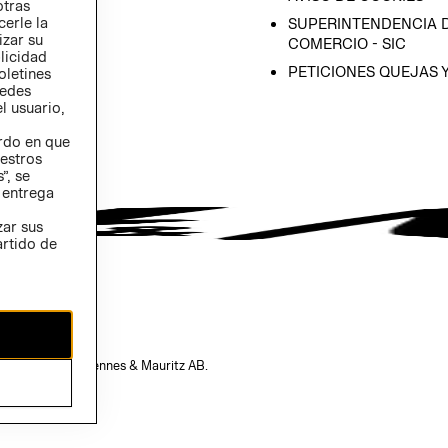
otras
 (INGLÉS)
cerle la
SUPERINTENDENCIA D
izar su
COMERCIO - SIC
blicidad
PETICIONES QUEJAS 
oletines
redes
l usuario,
erdo en que
estros
”, se
 entrega
zar sus
artido de
opiedad de H&M Hennes & Mauritz AB.