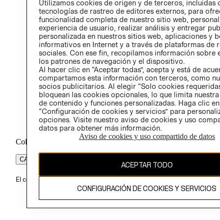
Utilizamos cookies de origen y de terceros, incluidas 
ÉTICA
tecnologías de rastreo de editores externos, para ofre
funcionalidad completa de nuestro sitio web, personal
experiencia de usuario, realizar análisis y entregar pu
personalizada en nuestros sitios web, aplicaciones y b
informativos en Internet y a través de plataformas de 
sociales. Con ese fin, recopilamos información sobre e
los patrones de navegación y el dispositivo.
Al hacer clic en “Aceptar todas”, acepta y está de acu
compartamos esta información con terceros, como nu
socios publicitarios. Al elegir “Solo cookies requeridas
bloquean las cookies opcionales, lo que limita nuestra
de contenido y funciones personalizadas. Haga clic en
“Configuración de cookies y servicios” para personali
opciones. Visite nuestro aviso de cookies y uso comp
datos para obtener más información.
Aviso de cookies y uso compartido de datos
Colombia ($)
CAMBIAR REGIÓN
ACEPTAR TODO
El contenido de esta página web está protegido por copyright y es pr
CONFIGURACIÓN DE COOKIES Y SERVICIOS