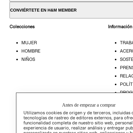
CONVIÉRTETE EN H&M MEMBER
Colecciones
Información
MUJER
TRAB
HOMBRE
ACER
NIÑOS
SOSTE
PREN
RELA
POLÍT
PROG
ÉTICA
Antes de empezar a comprar
PROG
Utilizamos cookies de origen y de terceros, incluidas 
ÉTICA
tecnologías de rastreo de editores externos, para ofre
funcionalidad completa de nuestro sitio web, personal
experiencia de usuario, realizar análisis y entregar pu
personalizada en nuestros sitios web, aplicaciones y b