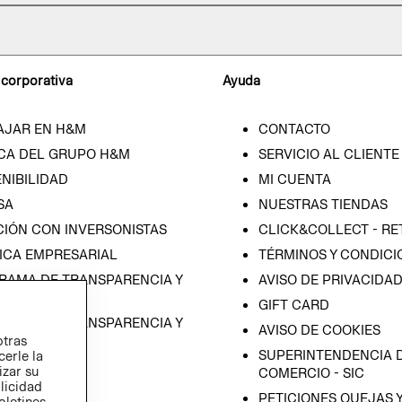
 corporativa
Ayuda
AJAR EN H&M
CONTACTO
CA DEL GRUPO H&M
SERVICIO AL CLIENTE
NIBILIDAD
MI CUENTA
SA
NUESTRAS TIENDAS
CIÓN CON INVERSONISTAS
CLICK&COLLECT - RE
ICA EMPRESARIAL
TÉRMINOS Y CONDICI
RAMA DE TRANSPARENCIA Y
AVISO DE PRIVACIDA
 (ESPAÑOL)
GIFT CARD
RAMA DE TRANSPARENCIA Y
AVISO DE COOKIES
otras
 (INGLÉS)
SUPERINTENDENCIA D
cerle la
izar su
COMERCIO - SIC
blicidad
PETICIONES QUEJAS 
oletines