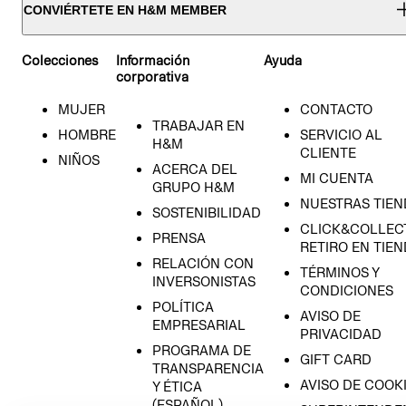
CONVIÉRTETE EN H&M MEMBER
Colecciones
Información
Ayuda
corporativa
MUJER
CONTACTO
TRABAJAR EN
HOMBRE
SERVICIO AL
H&M
CLIENTE
NIÑOS
ACERCA DEL
MI CUENTA
GRUPO H&M
NUESTRAS TIEN
SOSTENIBILIDAD
CLICK&COLLECT
PRENSA
RETIRO EN TIE
RELACIÓN CON
TÉRMINOS Y
INVERSONISTAS
CONDICIONES
POLÍTICA
AVISO DE
EMPRESARIAL
PRIVACIDAD
PROGRAMA DE
GIFT CARD
TRANSPARENCIA
AVISO DE COOK
Y ÉTICA
(ESPAÑOL)