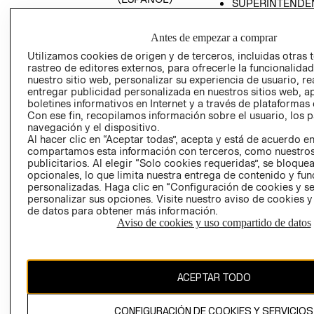
SUPERINTENDE
DE INDUSTRIA Y
PROGRAMA DE
COMERCIO - SI
TRANSPARENCIA
Antes de empezar a comprar
Y ÉTICA (INGLÉS)
PETICIONES
Utilizamos cookies de origen y de terceros, incluidas otras 
QUEJAS Y
rastreo de editores externos, para ofrecerle la funcionalid
RECLAMOS
nuestro sitio web, personalizar su experiencia de usuario, rea
entregar publicidad personalizada en nuestros sitios web, a
boletines informativos en Internet y a través de plataformas 
Con ese fin, recopilamos información sobre el usuario, los 
navegación y el dispositivo.
Al hacer clic en “Aceptar todas”, acepta y está de acuerdo e
compartamos esta información con terceros, como nuestros
publicitarios. Al elegir “Solo cookies requeridas”, se bloque
opcionales, lo que limita nuestra entrega de contenido y fu
Colombia ($)
personalizadas. Haga clic en “Configuración de cookies y se
personalizar sus opciones. Visite nuestro aviso de cookies 
CAMBIAR REGIÓN
de datos para obtener más información.
Aviso de cookies y uso compartido de datos
El contenido de esta página web está protegido por copyright y es
propiedad de H&M Hennes & Mauritz AB.
ACEPTAR TODO
CONFIGURACIÓN DE COOKIES Y SERVICIOS