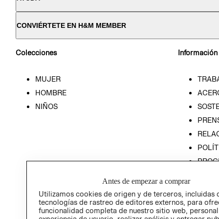
CONVIÉRTETE EN H&M MEMBER
Colecciones
Información
MUJER
TRAB
HOMBRE
ACER
NIÑOS
SOSTE
PREN
RELA
POLÍT
PROG
ÉTICA
Antes de empezar a comprar
PROG
Utilizamos cookies de origen y de terceros, incluidas 
ÉTICA
tecnologías de rastreo de editores externos, para ofre
funcionalidad completa de nuestro sitio web, personal
experiencia de usuario, realizar análisis y entregar pu