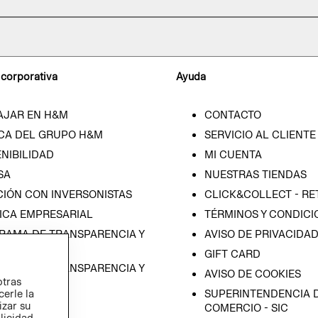
 corporativa
Ayuda
AJAR EN H&M
CONTACTO
CA DEL GRUPO H&M
SERVICIO AL CLIENTE
NIBILIDAD
MI CUENTA
SA
NUESTRAS TIENDAS
CIÓN CON INVERSONISTAS
CLICK&COLLECT - RE
ICA EMPRESARIAL
TÉRMINOS Y CONDICI
RAMA DE TRANSPARENCIA Y
AVISO DE PRIVACIDA
 (ESPAÑOL)
GIFT CARD
RAMA DE TRANSPARENCIA Y
AVISO DE COOKIES
otras
 (INGLÉS)
SUPERINTENDENCIA D
cerle la
izar su
COMERCIO - SIC
blicidad