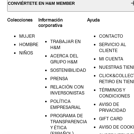
CONVIÉRTETE EN H&M MEMBER
Colecciones
Información
Ayuda
corporativa
MUJER
CONTACTO
TRABAJAR EN
HOMBRE
SERVICIO AL
H&M
CLIENTE
NIÑOS
ACERCA DEL
MI CUENTA
GRUPO H&M
NUESTRAS TIEN
SOSTENIBILIDAD
CLICK&COLLECT
PRENSA
RETIRO EN TIE
RELACIÓN CON
TÉRMINOS Y
INVERSONISTAS
CONDICIONES
POLÍTICA
AVISO DE
EMPRESARIAL
PRIVACIDAD
PROGRAMA DE
GIFT CARD
TRANSPARENCIA
AVISO DE COOK
Y ÉTICA
(ESPAÑOL)