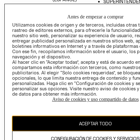
SUPERINTENDE
DE INDUSTRIA Y
PROGRAMA DE
COMERCIO - SI
TRANSPARENCIA
Antes de empezar a comprar
Y ÉTICA (INGLÉS)
PETICIONES
Utilizamos cookies de origen y de terceros, incluidas otras 
QUEJAS Y
rastreo de editores externos, para ofrecerle la funcionalid
RECLAMOS
nuestro sitio web, personalizar su experiencia de usuario, rea
entregar publicidad personalizada en nuestros sitios web, a
boletines informativos en Internet y a través de plataformas 
Con ese fin, recopilamos información sobre el usuario, los 
navegación y el dispositivo.
Al hacer clic en “Aceptar todas”, acepta y está de acuerdo e
compartamos esta información con terceros, como nuestros
publicitarios. Al elegir “Solo cookies requeridas”, se bloque
opcionales, lo que limita nuestra entrega de contenido y fu
Colombia ($)
personalizadas. Haga clic en “Configuración de cookies y se
personalizar sus opciones. Visite nuestro aviso de cookies 
CAMBIAR REGIÓN
de datos para obtener más información.
Aviso de cookies y uso compartido de datos
El contenido de esta página web está protegido por copyright y es
propiedad de H&M Hennes & Mauritz AB.
ACEPTAR TODO
CONFIGURACIÓN DE COOKIES Y SERVICIOS