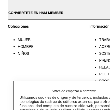
CONVIÉRTETE EN H&M MEMBER
Colecciones
Información
MUJER
TRAB
HOMBRE
ACER
NIÑOS
SOSTE
PREN
RELA
POLÍT
PROG
ÉTICA
Antes de empezar a comprar
PROG
Utilizamos cookies de origen y de terceros, incluidas 
ÉTICA
tecnologías de rastreo de editores externos, para ofre
funcionalidad completa de nuestro sitio web, personal
experiencia de usuario, realizar análisis y entregar pu