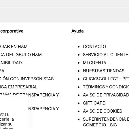
 corporativa
Ayuda
AJAR EN H&M
CONTACTO
CA DEL GRUPO H&M
SERVICIO AL CLIENTE
NIBILIDAD
MI CUENTA
SA
NUESTRAS TIENDAS
CIÓN CON INVERSONISTAS
CLICK&COLLECT - RE
ICA EMPRESARIAL
TÉRMINOS Y CONDICI
RAMA DE TRANSPARENCIA Y
AVISO DE PRIVACIDA
 (ESPAÑOL)
GIFT CARD
RAMA DE TRANSPARENCIA Y
AVISO DE COOKIES
otras
 (INGLÉS)
SUPERINTENDENCIA D
cerle la
izar su
COMERCIO - SIC
blicidad