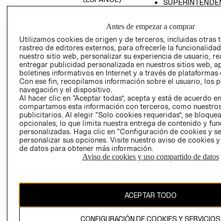
SUPERINTENDE
DE INDUSTRIA Y
PROGRAMA DE
COMERCIO - SI
TRANSPARENCIA
Antes de empezar a comprar
Y ÉTICA (INGLÉS)
PETICIONES
Utilizamos cookies de origen y de terceros, incluidas otras 
QUEJAS Y
rastreo de editores externos, para ofrecerle la funcionalid
RECLAMOS
nuestro sitio web, personalizar su experiencia de usuario, rea
entregar publicidad personalizada en nuestros sitios web, a
boletines informativos en Internet y a través de plataformas 
Con ese fin, recopilamos información sobre el usuario, los 
navegación y el dispositivo.
Al hacer clic en “Aceptar todas”, acepta y está de acuerdo e
compartamos esta información con terceros, como nuestros
publicitarios. Al elegir “Solo cookies requeridas”, se bloque
opcionales, lo que limita nuestra entrega de contenido y fu
Colombia ($)
personalizadas. Haga clic en “Configuración de cookies y se
personalizar sus opciones. Visite nuestro aviso de cookies 
CAMBIAR REGIÓN
de datos para obtener más información.
Aviso de cookies y uso compartido de datos
El contenido de esta página web está protegido por copyright y es
propiedad de H&M Hennes & Mauritz AB.
ACEPTAR TODO
CONFIGURACIÓN DE COOKIES Y SERVICIOS