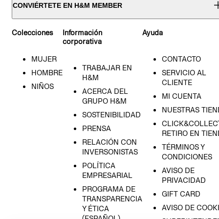
CONVIÉRTETE EN H&M MEMBER
Colecciones
Información
Ayuda
corporativa
MUJER
CONTACTO
TRABAJAR EN
HOMBRE
SERVICIO AL
H&M
CLIENTE
NIÑOS
ACERCA DEL
MI CUENTA
GRUPO H&M
NUESTRAS TIEN
SOSTENIBILIDAD
CLICK&COLLECT
PRENSA
RETIRO EN TIE
RELACIÓN CON
TÉRMINOS Y
INVERSONISTAS
CONDICIONES
POLÍTICA
AVISO DE
EMPRESARIAL
PRIVACIDAD
PROGRAMA DE
GIFT CARD
TRANSPARENCIA
AVISO DE COOK
Y ÉTICA
(ESPAÑOL)