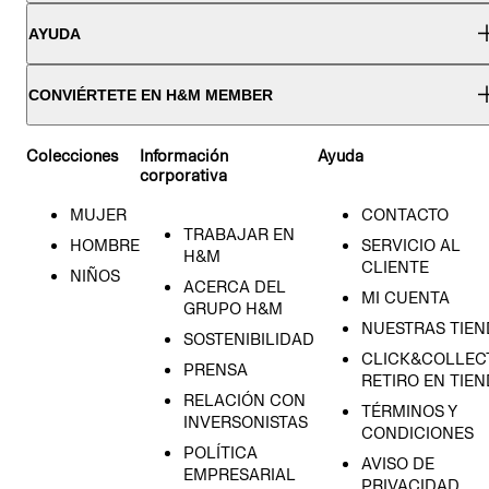
AYUDA
CONVIÉRTETE EN H&M MEMBER
Colecciones
Información
Ayuda
corporativa
MUJER
CONTACTO
TRABAJAR EN
HOMBRE
SERVICIO AL
H&M
CLIENTE
NIÑOS
ACERCA DEL
MI CUENTA
GRUPO H&M
NUESTRAS TIEN
SOSTENIBILIDAD
CLICK&COLLECT
PRENSA
RETIRO EN TIE
RELACIÓN CON
TÉRMINOS Y
INVERSONISTAS
CONDICIONES
POLÍTICA
AVISO DE
EMPRESARIAL
PRIVACIDAD