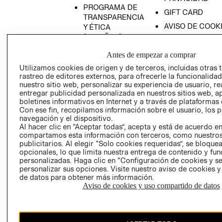
PROGRAMA DE
GIFT CARD
TRANSPARENCIA
AVISO DE COOK
Y ÉTICA
(ESPAÑOL)
SUPERINTENDE
DE INDUSTRIA Y
PROGRAMA DE
Antes de empezar a comprar
COMERCIO - SI
TRANSPARENCIA
Utilizamos cookies de origen y de terceros, incluidas otras 
Y ÉTICA (INGLÉS)
PETICIONES
rastreo de editores externos, para ofrecerle la funcionalid
QUEJAS Y
nuestro sitio web, personalizar su experiencia de usuario, rea
entregar publicidad personalizada en nuestros sitios web, a
RECLAMOS
boletines informativos en Internet y a través de plataformas 
Con ese fin, recopilamos información sobre el usuario, los 
navegación y el dispositivo.
Al hacer clic en “Aceptar todas”, acepta y está de acuerdo e
compartamos esta información con terceros, como nuestros
publicitarios. Al elegir “Solo cookies requeridas”, se bloque
opcionales, lo que limita nuestra entrega de contenido y fu
personalizadas. Haga clic en “Configuración de cookies y se
Colombia ($)
personalizar sus opciones. Visite nuestro aviso de cookies 
de datos para obtener más información.
CAMBIAR REGIÓN
Aviso de cookies y uso compartido de datos