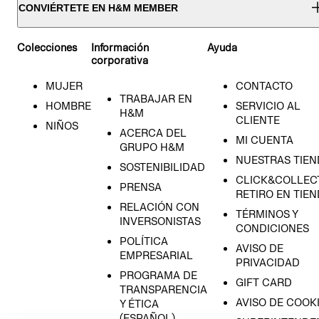
CONVIÉRTETE EN H&M MEMBER
Colecciones
Información
Ayuda
corporativa
MUJER
CONTACTO
TRABAJAR EN
HOMBRE
SERVICIO AL
H&M
CLIENTE
NIÑOS
ACERCA DEL
MI CUENTA
GRUPO H&M
NUESTRAS TIEN
SOSTENIBILIDAD
CLICK&COLLECT
PRENSA
RETIRO EN TIE
RELACIÓN CON
TÉRMINOS Y
INVERSONISTAS
CONDICIONES
POLÍTICA
AVISO DE
EMPRESARIAL
PRIVACIDAD
PROGRAMA DE
GIFT CARD
TRANSPARENCIA
AVISO DE COOK
Y ÉTICA
(ESPAÑOL)