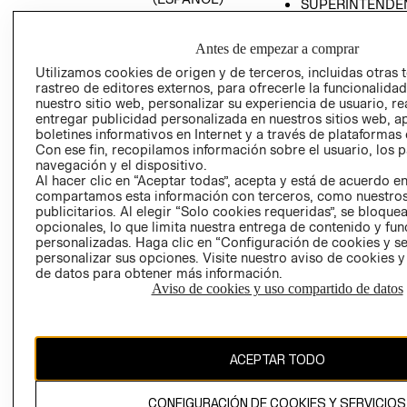
SUPERINTENDE
DE INDUSTRIA Y
PROGRAMA DE
COMERCIO - SI
TRANSPARENCIA
Antes de empezar a comprar
Y ÉTICA (INGLÉS)
PETICIONES
Utilizamos cookies de origen y de terceros, incluidas otras 
QUEJAS Y
rastreo de editores externos, para ofrecerle la funcionalid
RECLAMOS
nuestro sitio web, personalizar su experiencia de usuario, rea
entregar publicidad personalizada en nuestros sitios web, a
boletines informativos en Internet y a través de plataformas 
Con ese fin, recopilamos información sobre el usuario, los 
navegación y el dispositivo.
Al hacer clic en “Aceptar todas”, acepta y está de acuerdo e
compartamos esta información con terceros, como nuestros
publicitarios. Al elegir “Solo cookies requeridas”, se bloque
opcionales, lo que limita nuestra entrega de contenido y fu
Colombia ($)
personalizadas. Haga clic en “Configuración de cookies y se
personalizar sus opciones. Visite nuestro aviso de cookies 
CAMBIAR REGIÓN
de datos para obtener más información.
Aviso de cookies y uso compartido de datos
El contenido de esta página web está protegido por copyright y es
propiedad de H&M Hennes & Mauritz AB.
ACEPTAR TODO
CONFIGURACIÓN DE COOKIES Y SERVICIOS