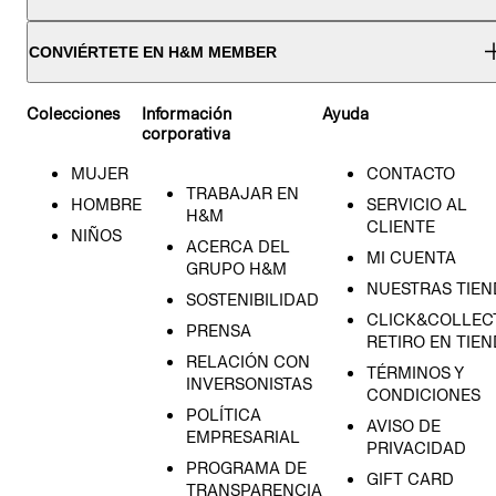
CONVIÉRTETE EN H&M MEMBER
Colecciones
Información
Ayuda
corporativa
MUJER
CONTACTO
TRABAJAR EN
HOMBRE
SERVICIO AL
H&M
CLIENTE
NIÑOS
ACERCA DEL
MI CUENTA
GRUPO H&M
NUESTRAS TIEN
SOSTENIBILIDAD
CLICK&COLLECT
PRENSA
RETIRO EN TIE
RELACIÓN CON
TÉRMINOS Y
INVERSONISTAS
CONDICIONES
POLÍTICA
AVISO DE
EMPRESARIAL
PRIVACIDAD
PROGRAMA DE
GIFT CARD
TRANSPARENCIA