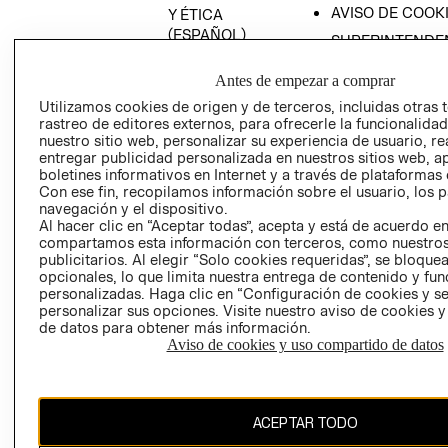
AVISO DE COOK
Y ÉTICA
(ESPAÑOL)
SUPERINTENDE
DE INDUSTRIA Y
PROGRAMA DE
COMERCIO - SI
Antes de empezar a comprar
TRANSPARENCIA
Y ÉTICA (INGLÉS)
Utilizamos cookies de origen y de terceros, incluidas otras 
PETICIONES
rastreo de editores externos, para ofrecerle la funcionalid
QUEJAS Y
nuestro sitio web, personalizar su experiencia de usuario, rea
RECLAMOS
entregar publicidad personalizada en nuestros sitios web, a
boletines informativos en Internet y a través de plataformas 
Con ese fin, recopilamos información sobre el usuario, los 
navegación y el dispositivo.
Al hacer clic en “Aceptar todas”, acepta y está de acuerdo e
compartamos esta información con terceros, como nuestros
publicitarios. Al elegir “Solo cookies requeridas”, se bloque
opcionales, lo que limita nuestra entrega de contenido y fu
Colombia ($)
personalizadas. Haga clic en “Configuración de cookies y se
personalizar sus opciones. Visite nuestro aviso de cookies 
CAMBIAR REGIÓN
de datos para obtener más información.
Aviso de cookies y uso compartido de datos
El contenido de esta página web está protegido por copyright y es
ACEPTAR TODO
propiedad de H&M Hennes & Mauritz AB.