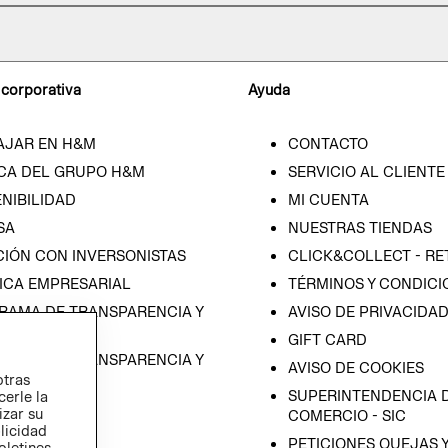
 corporativa
Ayuda
AJAR EN H&M
CONTACTO
CA DEL GRUPO H&M
SERVICIO AL CLIENTE
NIBILIDAD
MI CUENTA
SA
NUESTRAS TIENDAS
CIÓN CON INVERSONISTAS
CLICK&COLLECT - RE
ICA EMPRESARIAL
TÉRMINOS Y CONDICI
RAMA DE TRANSPARENCIA Y
AVISO DE PRIVACIDA
 (ESPAÑOL)
GIFT CARD
RAMA DE TRANSPARENCIA Y
AVISO DE COOKIES
otras
 (INGLÉS)
SUPERINTENDENCIA D
cerle la
izar su
COMERCIO - SIC
blicidad
PETICIONES QUEJAS 
oletines