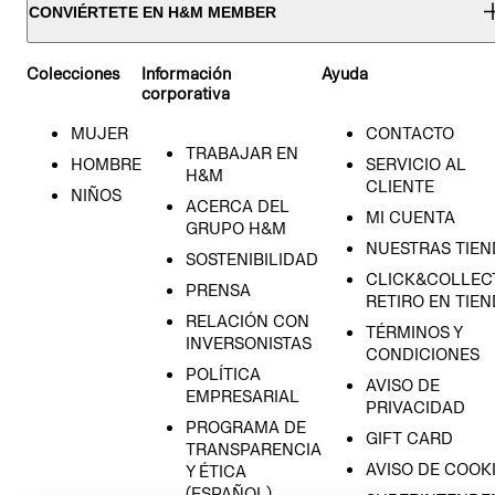
CONVIÉRTETE EN H&M MEMBER
Colecciones
Información
Ayuda
corporativa
MUJER
CONTACTO
TRABAJAR EN
HOMBRE
SERVICIO AL
H&M
CLIENTE
NIÑOS
ACERCA DEL
MI CUENTA
GRUPO H&M
NUESTRAS TIEN
SOSTENIBILIDAD
CLICK&COLLECT
PRENSA
RETIRO EN TIE
RELACIÓN CON
TÉRMINOS Y
INVERSONISTAS
CONDICIONES
POLÍTICA
AVISO DE
EMPRESARIAL
PRIVACIDAD
PROGRAMA DE
GIFT CARD
TRANSPARENCIA
AVISO DE COOK
Y ÉTICA
(ESPAÑOL)