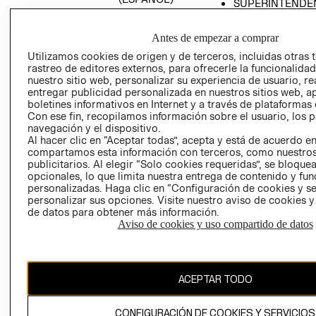
SUPERINTENDE
DE INDUSTRIA Y
PROGRAMA DE
COMERCIO - SI
TRANSPARENCIA
Antes de empezar a comprar
Y ÉTICA (INGLÉS)
PETICIONES
Utilizamos cookies de origen y de terceros, incluidas otras 
QUEJAS Y
rastreo de editores externos, para ofrecerle la funcionalid
RECLAMOS
nuestro sitio web, personalizar su experiencia de usuario, rea
entregar publicidad personalizada en nuestros sitios web, a
boletines informativos en Internet y a través de plataformas 
Con ese fin, recopilamos información sobre el usuario, los 
navegación y el dispositivo.
Al hacer clic en “Aceptar todas”, acepta y está de acuerdo e
compartamos esta información con terceros, como nuestros
publicitarios. Al elegir “Solo cookies requeridas”, se bloque
opcionales, lo que limita nuestra entrega de contenido y fu
Colombia ($)
personalizadas. Haga clic en “Configuración de cookies y se
personalizar sus opciones. Visite nuestro aviso de cookies 
CAMBIAR REGIÓN
de datos para obtener más información.
Aviso de cookies y uso compartido de datos
El contenido de esta página web está protegido por copyright y es
propiedad de H&M Hennes & Mauritz AB.
ACEPTAR TODO
CONFIGURACIÓN DE COOKIES Y SERVICIOS