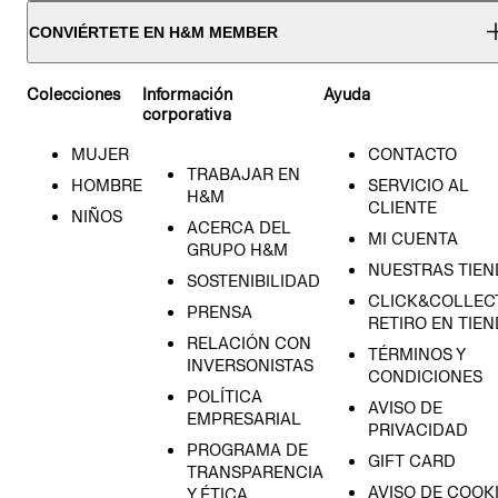
CONVIÉRTETE EN H&M MEMBER
Colecciones
Información
Ayuda
corporativa
MUJER
CONTACTO
TRABAJAR EN
HOMBRE
SERVICIO AL
H&M
CLIENTE
NIÑOS
ACERCA DEL
MI CUENTA
GRUPO H&M
NUESTRAS TIEN
SOSTENIBILIDAD
CLICK&COLLECT
PRENSA
RETIRO EN TIE
RELACIÓN CON
TÉRMINOS Y
INVERSONISTAS
CONDICIONES
POLÍTICA
AVISO DE
EMPRESARIAL
PRIVACIDAD
PROGRAMA DE
GIFT CARD
TRANSPARENCIA
AVISO DE COOK
Y ÉTICA