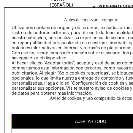
(ESPAÑOL)
SUPERINTENDE
DE INDUSTRIA Y
PROGRAMA DE
COMERCIO - SI
TRANSPARENCIA
Antes de empezar a comprar
Y ÉTICA (INGLÉS)
PETICIONES
Utilizamos cookies de origen y de terceros, incluidas otras 
rastreo de editores externos, para ofrecerle la funcionalid
QUEJAS Y
nuestro sitio web, personalizar su experiencia de usuario, rea
RECLAMOS
entregar publicidad personalizada en nuestros sitios web, a
boletines informativos en Internet y a través de plataformas 
Con ese fin, recopilamos información sobre el usuario, los 
navegación y el dispositivo.
Al hacer clic en “Aceptar todas”, acepta y está de acuerdo e
compartamos esta información con terceros, como nuestros
publicitarios. Al elegir “Solo cookies requeridas”, se bloque
opcionales, lo que limita nuestra entrega de contenido y fu
Colombia ($)
personalizadas. Haga clic en “Configuración de cookies y se
personalizar sus opciones. Visite nuestro aviso de cookies 
CAMBIAR REGIÓN
de datos para obtener más información.
Aviso de cookies y uso compartido de datos
El contenido de esta página web está protegido por copyright y es
ACEPTAR TODO
propiedad de H&M Hennes & Mauritz AB.