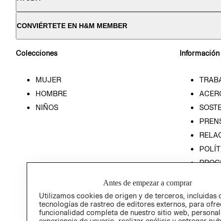
CONVIÉRTETE EN H&M MEMBER
Colecciones
Información
MUJER
TRAB
HOMBRE
ACER
NIÑOS
SOSTE
PREN
RELA
POLÍT
PROG
ÉTICA
Antes de empezar a comprar
PROG
Utilizamos cookies de origen y de terceros, incluidas 
ÉTICA
tecnologías de rastreo de editores externos, para ofre
funcionalidad completa de nuestro sitio web, personal
experiencia de usuario, realizar análisis y entregar pu