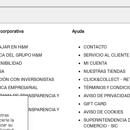
 corporativa
Ayuda
AJAR EN H&M
CONTACTO
CA DEL GRUPO H&M
SERVICIO AL CLIENTE
NIBILIDAD
MI CUENTA
SA
NUESTRAS TIENDAS
CIÓN CON INVERSONISTAS
CLICK&COLLECT - RE
ICA EMPRESARIAL
TÉRMINOS Y CONDICI
RAMA DE TRANSPARENCIA Y
AVISO DE PRIVACIDA
 (ESPAÑOL)
GIFT CARD
RAMA DE TRANSPARENCIA Y
AVISO DE COOKIES
otras
 (INGLÉS)
SUPERINTENDENCIA D
cerle la
izar su
COMERCIO - SIC
blicidad