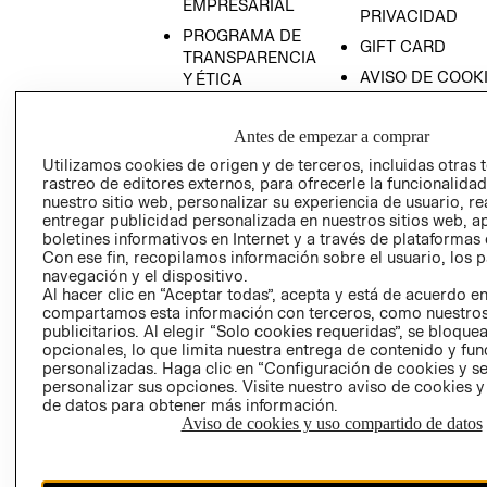
EMPRESARIAL
PRIVACIDAD
PROGRAMA DE
GIFT CARD
TRANSPARENCIA
AVISO DE COOK
Y ÉTICA
(ESPAÑOL)
SUPERINTENDE
DE INDUSTRIA Y
PROGRAMA DE
Antes de empezar a comprar
COMERCIO - SI
TRANSPARENCIA
Utilizamos cookies de origen y de terceros, incluidas otras 
Y ÉTICA (INGLÉS)
PETICIONES
rastreo de editores externos, para ofrecerle la funcionalid
nuestro sitio web, personalizar su experiencia de usuario, rea
QUEJAS Y
entregar publicidad personalizada en nuestros sitios web, a
RECLAMOS
boletines informativos en Internet y a través de plataformas 
Con ese fin, recopilamos información sobre el usuario, los 
navegación y el dispositivo.
Al hacer clic en “Aceptar todas”, acepta y está de acuerdo e
compartamos esta información con terceros, como nuestros
publicitarios. Al elegir “Solo cookies requeridas”, se bloque
opcionales, lo que limita nuestra entrega de contenido y fu
personalizadas. Haga clic en “Configuración de cookies y se
Colombia ($)
personalizar sus opciones. Visite nuestro aviso de cookies 
de datos para obtener más información.
CAMBIAR REGIÓN
Aviso de cookies y uso compartido de datos