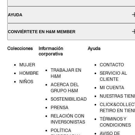
AYUDA
CONVIÉRTETE EN H&M MEMBER
Colecciones
Información
Ayuda
corporativa
MUJER
CONTACTO
TRABAJAR EN
HOMBRE
SERVICIO AL
H&M
CLIENTE
NIÑOS
ACERCA DEL
MI CUENTA
GRUPO H&M
NUESTRAS TIEN
SOSTENIBILIDAD
CLICK&COLLECT
PRENSA
RETIRO EN TIE
RELACIÓN CON
TÉRMINOS Y
INVERSONISTAS
CONDICIONES
POLÍTICA
AVISO DE