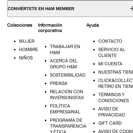
CONVIÉRTETE EN H&M MEMBER
Colecciones
Información
Ayuda
corporativa
MUJER
CONTACTO
TRABAJAR EN
HOMBRE
SERVICIO AL
H&M
CLIENTE
NIÑOS
ACERCA DEL
MI CUENTA
GRUPO H&M
NUESTRAS TIEN
SOSTENIBILIDAD
CLICK&COLLECT
PRENSA
RETIRO EN TIE
RELACIÓN CON
TÉRMINOS Y
INVERSONISTAS
CONDICIONES
POLÍTICA
AVISO DE
EMPRESARIAL
PRIVACIDAD
PROGRAMA DE
GIFT CARD
TRANSPARENCIA
AVISO DE COOK
Y ÉTICA