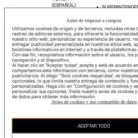
(ESPAÑOL)
SUPERINTENDE
DE INDUSTRIA Y
PROGRAMA DE
COMERCIO - SI
TRANSPARENCIA
Antes de empezar a comprar
Y ÉTICA (INGLÉS)
PETICIONES
Utilizamos cookies de origen y de terceros, incluidas otras 
rastreo de editores externos, para ofrecerle la funcionalid
QUEJAS Y
nuestro sitio web, personalizar su experiencia de usuario, rea
RECLAMOS
entregar publicidad personalizada en nuestros sitios web, a
boletines informativos en Internet y a través de plataformas 
Con ese fin, recopilamos información sobre el usuario, los 
navegación y el dispositivo.
Al hacer clic en “Aceptar todas”, acepta y está de acuerdo e
compartamos esta información con terceros, como nuestros
publicitarios. Al elegir “Solo cookies requeridas”, se bloque
opcionales, lo que limita nuestra entrega de contenido y fu
Colombia ($)
personalizadas. Haga clic en “Configuración de cookies y se
personalizar sus opciones. Visite nuestro aviso de cookies 
CAMBIAR REGIÓN
de datos para obtener más información.
Aviso de cookies y uso compartido de datos
El contenido de esta página web está protegido por copyright y es
ACEPTAR TODO
propiedad de H&M Hennes & Mauritz AB.