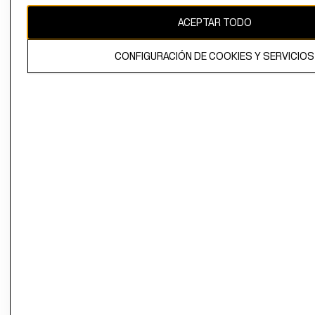
ACEPTAR TODO
El contenido de esta página web está protegido por copyright y es
propiedad de H&M Hennes & Mauritz AB.
CONFIGURACIÓN DE COOKIES Y SERVICIOS