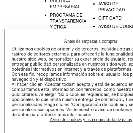
POLÍTICA
AVISO DE
EMPRESARIAL
PRIVACIDAD
PROGRAMA DE
GIFT CARD
TRANSPARENCIA
AVISO DE COOK
Y ÉTICA
(ESPAÑOL)
SUPERINTENDE
DE INDUSTRIA Y
Antes de empezar a comprar
PROGRAMA DE
COMERCIO - SI
TRANSPARENCIA
Utilizamos cookies de origen y de terceros, incluidas otras 
Y ÉTICA (INGLÉS)
rastreo de editores externos, para ofrecerle la funcionalid
PETICIONES
nuestro sitio web, personalizar su experiencia de usuario, rea
QUEJAS Y
entregar publicidad personalizada en nuestros sitios web, a
RECLAMOS
boletines informativos en Internet y a través de plataformas 
Con ese fin, recopilamos información sobre el usuario, los 
navegación y el dispositivo.
Al hacer clic en “Aceptar todas”, acepta y está de acuerdo e
compartamos esta información con terceros, como nuestros
publicitarios. Al elegir “Solo cookies requeridas”, se bloque
opcionales, lo que limita nuestra entrega de contenido y fu
personalizadas. Haga clic en “Configuración de cookies y se
Colombia ($)
personalizar sus opciones. Visite nuestro aviso de cookies 
de datos para obtener más información.
CAMBIAR REGIÓN
Aviso de cookies y uso compartido de datos