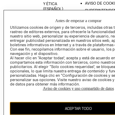
AVISO DE COOK
Y ÉTICA
(ESPAÑOL)
SUPERINTENDE
DE INDUSTRIA Y
PROGRAMA DE
COMERCIO - SI
Antes de empezar a comprar
TRANSPARENCIA
Y ÉTICA (INGLÉS)
Utilizamos cookies de origen y de terceros, incluidas otras 
PETICIONES
rastreo de editores externos, para ofrecerle la funcionalid
QUEJAS Y
nuestro sitio web, personalizar su experiencia de usuario, rea
RECLAMOS
entregar publicidad personalizada en nuestros sitios web, a
boletines informativos en Internet y a través de plataformas 
Con ese fin, recopilamos información sobre el usuario, los 
navegación y el dispositivo.
Al hacer clic en “Aceptar todas”, acepta y está de acuerdo e
compartamos esta información con terceros, como nuestros
publicitarios. Al elegir “Solo cookies requeridas”, se bloque
opcionales, lo que limita nuestra entrega de contenido y fu
Colombia ($)
personalizadas. Haga clic en “Configuración de cookies y se
personalizar sus opciones. Visite nuestro aviso de cookies 
CAMBIAR REGIÓN
de datos para obtener más información.
Aviso de cookies y uso compartido de datos
El contenido de esta página web está protegido por copyright y es
ACEPTAR TODO
propiedad de H&M Hennes & Mauritz AB.