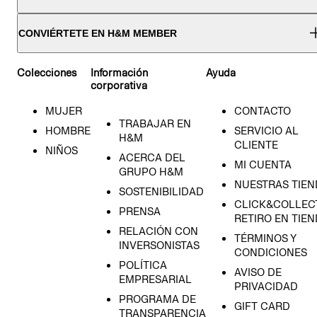
CONVIÉRTETE EN H&M MEMBER
Colecciones
Información
Ayuda
corporativa
MUJER
CONTACTO
TRABAJAR EN
HOMBRE
SERVICIO AL
H&M
CLIENTE
NIÑOS
ACERCA DEL
MI CUENTA
GRUPO H&M
NUESTRAS TIEN
SOSTENIBILIDAD
CLICK&COLLECT
PRENSA
RETIRO EN TIE
RELACIÓN CON
TÉRMINOS Y
INVERSONISTAS
CONDICIONES
POLÍTICA
AVISO DE
EMPRESARIAL
PRIVACIDAD
PROGRAMA DE
GIFT CARD
TRANSPARENCIA