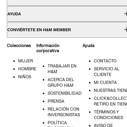
AYUDA
CONVIÉRTETE EN H&M MEMBER
Colecciones
Información
Ayuda
corporativa
MUJER
CONTACTO
TRABAJAR EN
HOMBRE
SERVICIO AL
H&M
CLIENTE
NIÑOS
ACERCA DEL
MI CUENTA
GRUPO H&M
NUESTRAS TIEN
SOSTENIBILIDAD
CLICK&COLLECT
PRENSA
RETIRO EN TIE
RELACIÓN CON
TÉRMINOS Y
INVERSONISTAS
CONDICIONES
POLÍTICA
AVISO DE