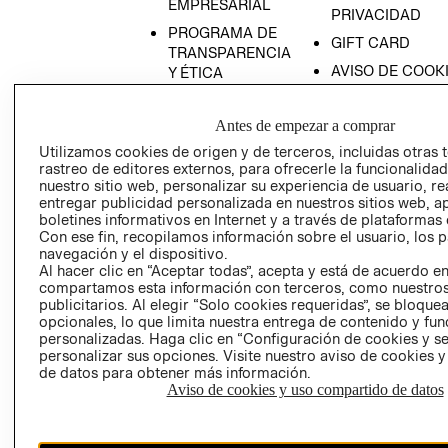
EMPRESARIAL
PRIVACIDAD
PROGRAMA DE
GIFT CARD
TRANSPARENCIA
AVISO DE COOK
Y ÉTICA
(ESPAÑOL)
SUPERINTENDE
DE INDUSTRIA Y
PROGRAMA DE
Antes de empezar a comprar
COMERCIO - SI
TRANSPARENCIA
Utilizamos cookies de origen y de terceros, incluidas otras 
Y ÉTICA (INGLÉS)
PETICIONES
rastreo de editores externos, para ofrecerle la funcionalid
nuestro sitio web, personalizar su experiencia de usuario, rea
QUEJAS Y
entregar publicidad personalizada en nuestros sitios web, a
RECLAMOS
boletines informativos en Internet y a través de plataformas 
Con ese fin, recopilamos información sobre el usuario, los 
navegación y el dispositivo.
Al hacer clic en “Aceptar todas”, acepta y está de acuerdo e
compartamos esta información con terceros, como nuestros
publicitarios. Al elegir “Solo cookies requeridas”, se bloque
opcionales, lo que limita nuestra entrega de contenido y fu
personalizadas. Haga clic en “Configuración de cookies y se
Colombia ($)
personalizar sus opciones. Visite nuestro aviso de cookies 
de datos para obtener más información.
CAMBIAR REGIÓN
Aviso de cookies y uso compartido de datos