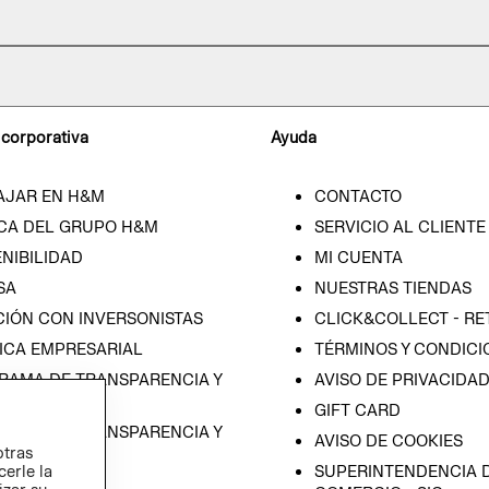
 corporativa
Ayuda
AJAR EN H&M
CONTACTO
CA DEL GRUPO H&M
SERVICIO AL CLIENTE
NIBILIDAD
MI CUENTA
SA
NUESTRAS TIENDAS
CIÓN CON INVERSONISTAS
CLICK&COLLECT - RE
ICA EMPRESARIAL
TÉRMINOS Y CONDICI
RAMA DE TRANSPARENCIA Y
AVISO DE PRIVACIDA
 (ESPAÑOL)
GIFT CARD
RAMA DE TRANSPARENCIA Y
AVISO DE COOKIES
otras
 (INGLÉS)
cerle la
SUPERINTENDENCIA D