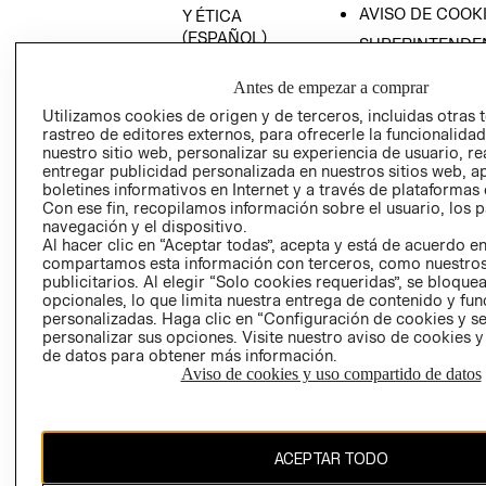
AVISO DE COOK
Y ÉTICA
(ESPAÑOL)
SUPERINTENDE
DE INDUSTRIA Y
PROGRAMA DE
COMERCIO - SI
Antes de empezar a comprar
TRANSPARENCIA
Y ÉTICA (INGLÉS)
Utilizamos cookies de origen y de terceros, incluidas otras 
PETICIONES
rastreo de editores externos, para ofrecerle la funcionalid
QUEJAS Y
nuestro sitio web, personalizar su experiencia de usuario, rea
RECLAMOS
entregar publicidad personalizada en nuestros sitios web, a
boletines informativos en Internet y a través de plataformas 
Con ese fin, recopilamos información sobre el usuario, los 
navegación y el dispositivo.
Al hacer clic en “Aceptar todas”, acepta y está de acuerdo e
compartamos esta información con terceros, como nuestros
publicitarios. Al elegir “Solo cookies requeridas”, se bloque
opcionales, lo que limita nuestra entrega de contenido y fu
Colombia ($)
personalizadas. Haga clic en “Configuración de cookies y se
personalizar sus opciones. Visite nuestro aviso de cookies 
CAMBIAR REGIÓN
de datos para obtener más información.
Aviso de cookies y uso compartido de datos
El contenido de esta página web está protegido por copyright y es
ACEPTAR TODO
propiedad de H&M Hennes & Mauritz AB.