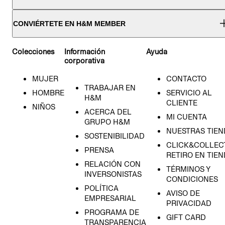
CONVIÉRTETE EN H&M MEMBER
Colecciones
Información
Ayuda
corporativa
MUJER
CONTACTO
TRABAJAR EN
HOMBRE
SERVICIO AL
H&M
CLIENTE
NIÑOS
ACERCA DEL
MI CUENTA
GRUPO H&M
NUESTRAS TIEN
SOSTENIBILIDAD
CLICK&COLLECT
PRENSA
RETIRO EN TIE
RELACIÓN CON
TÉRMINOS Y
INVERSONISTAS
CONDICIONES
POLÍTICA
AVISO DE
EMPRESARIAL
PRIVACIDAD
PROGRAMA DE
GIFT CARD
TRANSPARENCIA