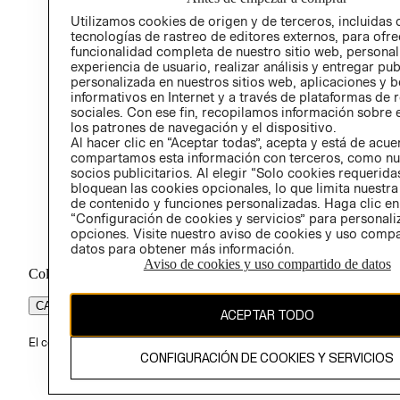
PROG
Utilizamos cookies de origen y de terceros, incluidas 
ÉTICA
tecnologías de rastreo de editores externos, para ofre
funcionalidad completa de nuestro sitio web, personal
experiencia de usuario, realizar análisis y entregar pu
personalizada en nuestros sitios web, aplicaciones y b
informativos en Internet y a través de plataformas de 
sociales. Con ese fin, recopilamos información sobre e
los patrones de navegación y el dispositivo.
Al hacer clic en “Aceptar todas”, acepta y está de acu
compartamos esta información con terceros, como nu
socios publicitarios. Al elegir “Solo cookies requeridas
bloquean las cookies opcionales, lo que limita nuestra
de contenido y funciones personalizadas. Haga clic en
“Configuración de cookies y servicios” para personali
opciones. Visite nuestro aviso de cookies y uso comp
datos para obtener más información.
Aviso de cookies y uso compartido de datos
Colombia ($)
CAMBIAR REGIÓN
ACEPTAR TODO
El contenido de esta página web está protegido por copyright y es pr
CONFIGURACIÓN DE COOKIES Y SERVICIOS