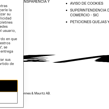
RAMA DE TRANSPARENCIA Y
AVISO DE COOKIES
otras
 (INGLÉS)
cerle la
SUPERINTENDENCIA D
izar su
COMERCIO - SIC
blicidad
PETICIONES QUEJAS 
oletines
redes
l usuario,
erdo en que
estros
”, se
 entrega
zar sus
artido de
opiedad de H&M Hennes & Mauritz AB.