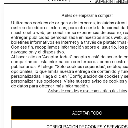
SUPERINTENDE
DE INDUSTRIA Y
PROGRAMA DE
COMERCIO - SI
TRANSPARENCIA
Antes de empezar a comprar
Y ÉTICA (INGLÉS)
PETICIONES
Utilizamos cookies de origen y de terceros, incluidas otras 
QUEJAS Y
rastreo de editores externos, para ofrecerle la funcionalid
RECLAMOS
nuestro sitio web, personalizar su experiencia de usuario, rea
entregar publicidad personalizada en nuestros sitios web, a
boletines informativos en Internet y a través de plataformas 
Con ese fin, recopilamos información sobre el usuario, los 
navegación y el dispositivo.
Al hacer clic en “Aceptar todas”, acepta y está de acuerdo e
compartamos esta información con terceros, como nuestros
publicitarios. Al elegir “Solo cookies requeridas”, se bloque
opcionales, lo que limita nuestra entrega de contenido y fu
Colombia ($)
personalizadas. Haga clic en “Configuración de cookies y se
personalizar sus opciones. Visite nuestro aviso de cookies 
CAMBIAR REGIÓN
de datos para obtener más información.
Aviso de cookies y uso compartido de datos
El contenido de esta página web está protegido por copyright y es
propiedad de H&M Hennes & Mauritz AB.
ACEPTAR TODO
CONFIGURACIÓN DE COOKIES Y SERVICIOS