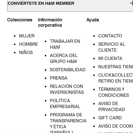
CONVIÉRTETE EN H&M MEMBER
Colecciones
Información
Ayuda
corporativa
MUJER
CONTACTO
TRABAJAR EN
HOMBRE
SERVICIO AL
H&M
CLIENTE
NIÑOS
ACERCA DEL
MI CUENTA
GRUPO H&M
NUESTRAS TIEN
SOSTENIBILIDAD
CLICK&COLLECT
PRENSA
RETIRO EN TIE
RELACIÓN CON
TÉRMINOS Y
INVERSONISTAS
CONDICIONES
POLÍTICA
AVISO DE
EMPRESARIAL
PRIVACIDAD
PROGRAMA DE
GIFT CARD
TRANSPARENCIA
AVISO DE COOK
Y ÉTICA
(ESPAÑOL)