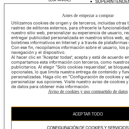
SUPERINTENDE
DE INDUSTRIA Y
PROGRAMA DE
COMERCIO - SI
TRANSPARENCIA
Antes de empezar a comprar
Y ÉTICA (INGLÉS)
PETICIONES
Utilizamos cookies de origen y de terceros, incluidas otras 
QUEJAS Y
rastreo de editores externos, para ofrecerle la funcionalid
RECLAMOS
nuestro sitio web, personalizar su experiencia de usuario, rea
entregar publicidad personalizada en nuestros sitios web, a
boletines informativos en Internet y a través de plataformas 
Con ese fin, recopilamos información sobre el usuario, los 
navegación y el dispositivo.
Al hacer clic en “Aceptar todas”, acepta y está de acuerdo e
compartamos esta información con terceros, como nuestros
publicitarios. Al elegir “Solo cookies requeridas”, se bloque
opcionales, lo que limita nuestra entrega de contenido y fu
Colombia ($)
personalizadas. Haga clic en “Configuración de cookies y se
personalizar sus opciones. Visite nuestro aviso de cookies 
CAMBIAR REGIÓN
de datos para obtener más información.
Aviso de cookies y uso compartido de datos
El contenido de esta página web está protegido por copyright y es
propiedad de H&M Hennes & Mauritz AB.
ACEPTAR TODO
CONFIGURACIÓN DE COOKIES Y SERVICIOS