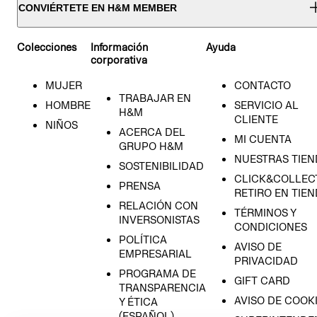
CONVIÉRTETE EN H&M MEMBER
Colecciones
Información
Ayuda
corporativa
MUJER
CONTACTO
TRABAJAR EN
HOMBRE
SERVICIO AL
H&M
CLIENTE
NIÑOS
ACERCA DEL
MI CUENTA
GRUPO H&M
NUESTRAS TIEN
SOSTENIBILIDAD
CLICK&COLLECT
PRENSA
RETIRO EN TIE
RELACIÓN CON
TÉRMINOS Y
INVERSONISTAS
CONDICIONES
POLÍTICA
AVISO DE
EMPRESARIAL
PRIVACIDAD
PROGRAMA DE
GIFT CARD
TRANSPARENCIA
AVISO DE COOK
Y ÉTICA
(ESPAÑOL)