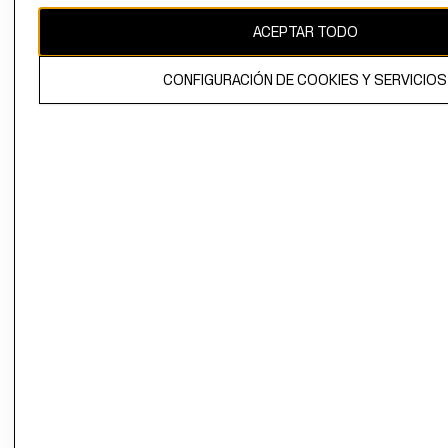
ACEPTAR TODO
El contenido de esta página web está protegido por copyright y es
propiedad de H&M Hennes & Mauritz AB.
CONFIGURACIÓN DE COOKIES Y SERVICIOS