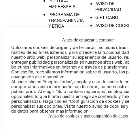
POLÍTICA
AVISO DE
EMPRESARIAL
PRIVACIDAD
PROGRAMA DE
GIFT CARD
TRANSPARENCIA
AVISO DE COOK
Y ÉTICA
(ESPAÑOL)
SUPERINTENDE
DE INDUSTRIA Y
Antes de empezar a comprar
PROGRAMA DE
COMERCIO - SI
TRANSPARENCIA
Utilizamos cookies de origen y de terceros, incluidas otras 
Y ÉTICA (INGLÉS)
rastreo de editores externos, para ofrecerle la funcionalid
PETICIONES
nuestro sitio web, personalizar su experiencia de usuario, rea
QUEJAS Y
entregar publicidad personalizada en nuestros sitios web, a
RECLAMOS
boletines informativos en Internet y a través de plataformas 
Con ese fin, recopilamos información sobre el usuario, los 
navegación y el dispositivo.
Al hacer clic en “Aceptar todas”, acepta y está de acuerdo e
compartamos esta información con terceros, como nuestros
publicitarios. Al elegir “Solo cookies requeridas”, se bloque
opcionales, lo que limita nuestra entrega de contenido y fu
personalizadas. Haga clic en “Configuración de cookies y se
Colombia ($)
personalizar sus opciones. Visite nuestro aviso de cookies 
de datos para obtener más información.
CAMBIAR REGIÓN
Aviso de cookies y uso compartido de datos