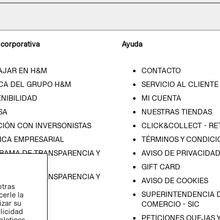
 corporativa
Ayuda
AJAR EN H&M
CONTACTO
CA DEL GRUPO H&M
SERVICIO AL CLIENTE
NIBILIDAD
MI CUENTA
SA
NUESTRAS TIENDAS
CIÓN CON INVERSONISTAS
CLICK&COLLECT - RE
ICA EMPRESARIAL
TÉRMINOS Y CONDICI
RAMA DE TRANSPARENCIA Y
AVISO DE PRIVACIDA
 (ESPAÑOL)
GIFT CARD
RAMA DE TRANSPARENCIA Y
AVISO DE COOKIES
otras
 (INGLÉS)
SUPERINTENDENCIA D
cerle la
izar su
COMERCIO - SIC
blicidad
PETICIONES QUEJAS 
oletines