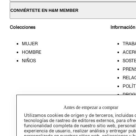
CONVIÉRTETE EN H&M MEMBER
Colecciones
Información
MUJER
TRAB
HOMBRE
ACER
NIÑOS
SOSTE
PREN
RELA
POLÍT
PROG
ÉTICA
Antes de empezar a comprar
PROG
Utilizamos cookies de origen y de terceros, incluidas 
ÉTICA
tecnologías de rastreo de editores externos, para ofre
funcionalidad completa de nuestro sitio web, personal
experiencia de usuario, realizar análisis y entregar pu
personalizada en nuestros sitios web, aplicaciones y b