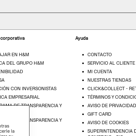
 corporativa
Ayuda
AJAR EN H&M
CONTACTO
CA DEL GRUPO H&M
SERVICIO AL CLIENTE
NIBILIDAD
MI CUENTA
SA
NUESTRAS TIENDAS
CIÓN CON INVERSONISTAS
CLICK&COLLECT - RE
ICA EMPRESARIAL
TÉRMINOS Y CONDICI
RAMA DE TRANSPARENCIA Y
AVISO DE PRIVACIDA
 (ESPAÑOL)
GIFT CARD
RAMA DE TRANSPARENCIA Y
AVISO DE COOKIES
otras
 (INGLÉS)
cerle la
SUPERINTENDENCIA D