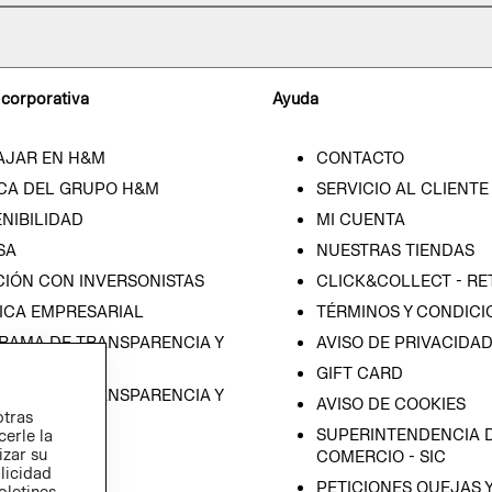
 corporativa
Ayuda
AJAR EN H&M
CONTACTO
CA DEL GRUPO H&M
SERVICIO AL CLIENTE
NIBILIDAD
MI CUENTA
SA
NUESTRAS TIENDAS
CIÓN CON INVERSONISTAS
CLICK&COLLECT - RE
ICA EMPRESARIAL
TÉRMINOS Y CONDICI
RAMA DE TRANSPARENCIA Y
AVISO DE PRIVACIDA
 (ESPAÑOL)
GIFT CARD
RAMA DE TRANSPARENCIA Y
AVISO DE COOKIES
otras
 (INGLÉS)
SUPERINTENDENCIA D
cerle la
izar su
COMERCIO - SIC
blicidad
PETICIONES QUEJAS 
oletines