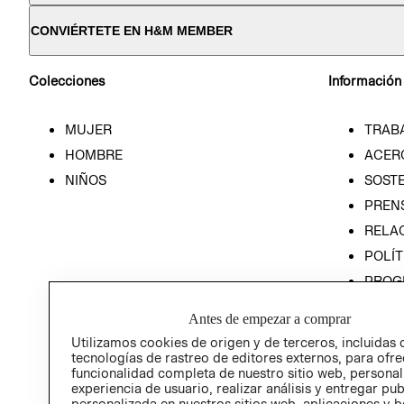
CONVIÉRTETE EN H&M MEMBER
Colecciones
Información
MUJER
TRAB
HOMBRE
ACER
NIÑOS
SOSTE
PREN
RELA
POLÍT
PROG
ÉTICA
Antes de empezar a comprar
PROG
Utilizamos cookies de origen y de terceros, incluidas 
ÉTICA
tecnologías de rastreo de editores externos, para ofre
funcionalidad completa de nuestro sitio web, personal
experiencia de usuario, realizar análisis y entregar pu
personalizada en nuestros sitios web, aplicaciones y b