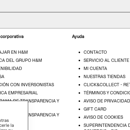
 corporativa
Ayuda
AJAR EN H&M
CONTACTO
CA DEL GRUPO H&M
SERVICIO AL CLIENTE
NIBILIDAD
MI CUENTA
SA
NUESTRAS TIENDAS
CIÓN CON INVERSONISTAS
CLICK&COLLECT - RE
ICA EMPRESARIAL
TÉRMINOS Y CONDICI
RAMA DE TRANSPARENCIA Y
AVISO DE PRIVACIDA
 (ESPAÑOL)
GIFT CARD
RAMA DE TRANSPARENCIA Y
AVISO DE COOKIES
otras
 (INGLÉS)
cerle la
SUPERINTENDENCIA D