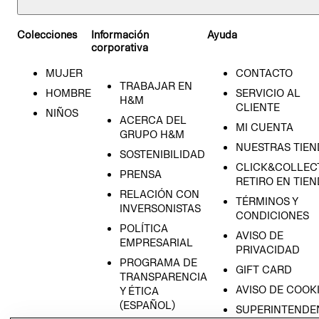
Colecciones
Información
Ayuda
corporativa
MUJER
CONTACTO
TRABAJAR EN
HOMBRE
SERVICIO AL
H&M
CLIENTE
NIÑOS
ACERCA DEL
MI CUENTA
GRUPO H&M
NUESTRAS TIEN
SOSTENIBILIDAD
CLICK&COLLECT
PRENSA
RETIRO EN TIE
RELACIÓN CON
TÉRMINOS Y
INVERSONISTAS
CONDICIONES
POLÍTICA
AVISO DE
EMPRESARIAL
PRIVACIDAD
PROGRAMA DE
GIFT CARD
TRANSPARENCIA
AVISO DE COOK
Y ÉTICA
(ESPAÑOL)
SUPERINTENDE