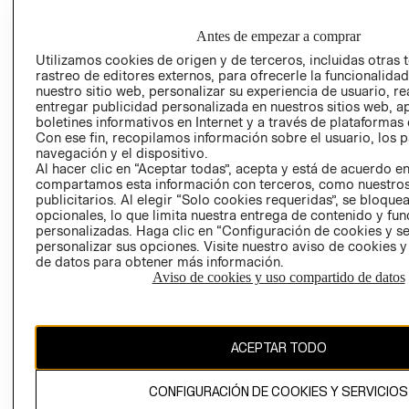
DE INDUSTRIA Y
PROGRAMA DE
COMERCIO - SI
TRANSPARENCIA
Antes de empezar a comprar
Y ÉTICA (INGLÉS)
PETICIONES
Utilizamos cookies de origen y de terceros, incluidas otras 
QUEJAS Y
rastreo de editores externos, para ofrecerle la funcionalid
RECLAMOS
nuestro sitio web, personalizar su experiencia de usuario, rea
entregar publicidad personalizada en nuestros sitios web, a
boletines informativos en Internet y a través de plataformas 
Con ese fin, recopilamos información sobre el usuario, los 
navegación y el dispositivo.
Al hacer clic en “Aceptar todas”, acepta y está de acuerdo e
compartamos esta información con terceros, como nuestros
publicitarios. Al elegir “Solo cookies requeridas”, se bloque
Colombia ($)
opcionales, lo que limita nuestra entrega de contenido y fu
personalizadas. Haga clic en “Configuración de cookies y se
personalizar sus opciones. Visite nuestro aviso de cookies 
CAMBIAR REGIÓN
de datos para obtener más información.
Aviso de cookies y uso compartido de datos
El contenido de esta página web está protegido por copyright y es
propiedad de H&M Hennes & Mauritz AB.
ACEPTAR TODO
CONFIGURACIÓN DE COOKIES Y SERVICIOS