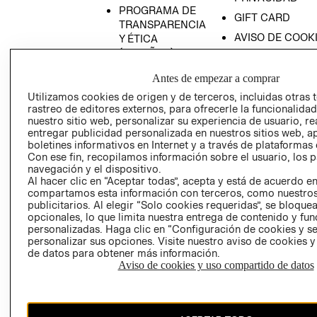
PROGRAMA DE
GIFT CARD
TRANSPARENCIA
AVISO DE COOK
Y ÉTICA
(ESPAÑOL)
SUPERINTENDE
DE INDUSTRIA Y
PROGRAMA DE
Antes de empezar a comprar
COMERCIO - SI
TRANSPARENCIA
Utilizamos cookies de origen y de terceros, incluidas otras 
Y ÉTICA (INGLÉS)
PETICIONES
rastreo de editores externos, para ofrecerle la funcionalid
QUEJAS Y
nuestro sitio web, personalizar su experiencia de usuario, rea
entregar publicidad personalizada en nuestros sitios web, a
RECLAMOS
boletines informativos en Internet y a través de plataformas 
Con ese fin, recopilamos información sobre el usuario, los 
navegación y el dispositivo.
Al hacer clic en “Aceptar todas”, acepta y está de acuerdo e
compartamos esta información con terceros, como nuestros
publicitarios. Al elegir “Solo cookies requeridas”, se bloque
opcionales, lo que limita nuestra entrega de contenido y fu
personalizadas. Haga clic en “Configuración de cookies y se
Colombia ($)
personalizar sus opciones. Visite nuestro aviso de cookies 
de datos para obtener más información.
CAMBIAR REGIÓN
Aviso de cookies y uso compartido de datos