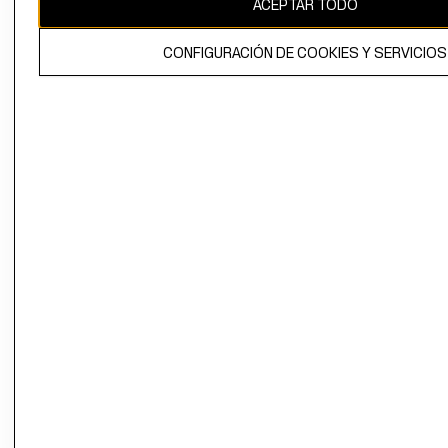
ACEPTAR TODO
El contenido de esta página web está protegido por copyright y es
propiedad de H&M Hennes & Mauritz AB.
CONFIGURACIÓN DE COOKIES Y SERVICIOS