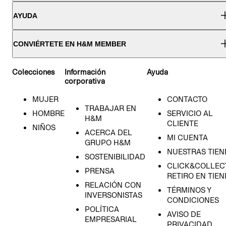
AYUDA
CONVIÉRTETE EN H&M MEMBER
Colecciones
Información
Ayuda
corporativa
MUJER
CONTACTO
TRABAJAR EN
HOMBRE
SERVICIO AL
H&M
CLIENTE
NIÑOS
ACERCA DEL
MI CUENTA
GRUPO H&M
NUESTRAS TIEN
SOSTENIBILIDAD
CLICK&COLLECT
PRENSA
RETIRO EN TIE
RELACIÓN CON
TÉRMINOS Y
INVERSONISTAS
CONDICIONES
POLÍTICA
AVISO DE
EMPRESARIAL
PRIVACIDAD