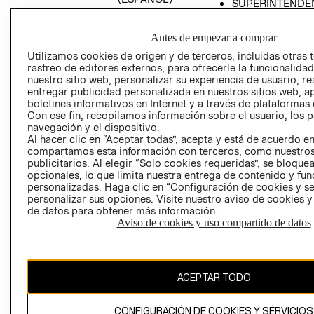
SUPERINTENDE
DE INDUSTRIA Y
PROGRAMA DE
COMERCIO - SI
TRANSPARENCIA
Antes de empezar a comprar
Y ÉTICA (INGLÉS)
PETICIONES
Utilizamos cookies de origen y de terceros, incluidas otras 
QUEJAS Y
rastreo de editores externos, para ofrecerle la funcionalid
RECLAMOS
nuestro sitio web, personalizar su experiencia de usuario, rea
entregar publicidad personalizada en nuestros sitios web, a
boletines informativos en Internet y a través de plataformas 
Con ese fin, recopilamos información sobre el usuario, los 
navegación y el dispositivo.
Al hacer clic en “Aceptar todas”, acepta y está de acuerdo e
compartamos esta información con terceros, como nuestros
publicitarios. Al elegir “Solo cookies requeridas”, se bloque
opcionales, lo que limita nuestra entrega de contenido y fu
Colombia ($)
personalizadas. Haga clic en “Configuración de cookies y se
personalizar sus opciones. Visite nuestro aviso de cookies 
CAMBIAR REGIÓN
de datos para obtener más información.
Aviso de cookies y uso compartido de datos
El contenido de esta página web está protegido por copyright y es
propiedad de H&M Hennes & Mauritz AB.
ACEPTAR TODO
CONFIGURACIÓN DE COOKIES Y SERVICIOS