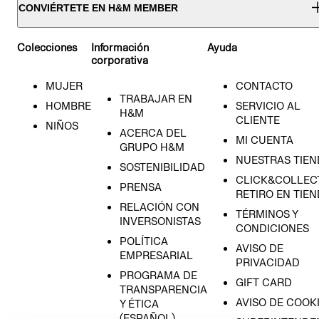
CONVIÉRTETE EN H&M MEMBER
Colecciones
Información
Ayuda
corporativa
MUJER
CONTACTO
TRABAJAR EN
HOMBRE
SERVICIO AL
H&M
CLIENTE
NIÑOS
ACERCA DEL
MI CUENTA
GRUPO H&M
NUESTRAS TIEN
SOSTENIBILIDAD
CLICK&COLLECT
PRENSA
RETIRO EN TIE
RELACIÓN CON
TÉRMINOS Y
INVERSONISTAS
CONDICIONES
POLÍTICA
AVISO DE
EMPRESARIAL
PRIVACIDAD
PROGRAMA DE
GIFT CARD
TRANSPARENCIA
AVISO DE COOK
Y ÉTICA
(ESPAÑOL)