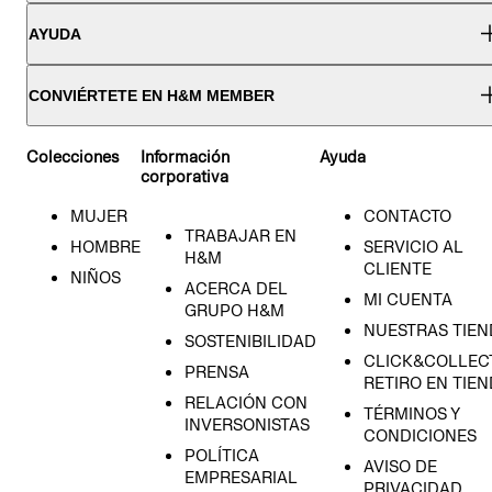
AYUDA
CONVIÉRTETE EN H&M MEMBER
Colecciones
Información
Ayuda
corporativa
MUJER
CONTACTO
TRABAJAR EN
HOMBRE
SERVICIO AL
H&M
CLIENTE
NIÑOS
ACERCA DEL
MI CUENTA
GRUPO H&M
NUESTRAS TIEN
SOSTENIBILIDAD
CLICK&COLLECT
PRENSA
RETIRO EN TIE
RELACIÓN CON
TÉRMINOS Y
INVERSONISTAS
CONDICIONES
POLÍTICA
AVISO DE
EMPRESARIAL
PRIVACIDAD