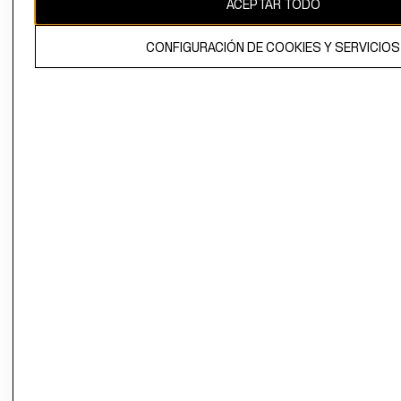
ACEPTAR TODO
El contenido de esta página web está protegido por copyright y es
propiedad de H&M Hennes & Mauritz AB.
CONFIGURACIÓN DE COOKIES Y SERVICIOS