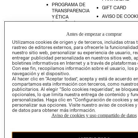
PROGRAMA DE
GIFT CARD
TRANSPARENCIA
AVISO DE COOK
Y ÉTICA
(ESPAÑOL)
SUPERINTENDE
DE INDUSTRIA Y
PROGRAMA DE
Antes de empezar a comprar
COMERCIO - SI
TRANSPARENCIA
Utilizamos cookies de origen y de terceros, incluidas otras 
Y ÉTICA (INGLÉS)
PETICIONES
rastreo de editores externos, para ofrecerle la funcionalid
QUEJAS Y
nuestro sitio web, personalizar su experiencia de usuario, rea
entregar publicidad personalizada en nuestros sitios web, a
RECLAMOS
boletines informativos en Internet y a través de plataformas 
Con ese fin, recopilamos información sobre el usuario, los 
navegación y el dispositivo.
Al hacer clic en “Aceptar todas”, acepta y está de acuerdo e
compartamos esta información con terceros, como nuestros
publicitarios. Al elegir “Solo cookies requeridas”, se bloque
opcionales, lo que limita nuestra entrega de contenido y fu
personalizadas. Haga clic en “Configuración de cookies y se
Colombia ($)
personalizar sus opciones. Visite nuestro aviso de cookies 
de datos para obtener más información.
CAMBIAR REGIÓN
Aviso de cookies y uso compartido de datos