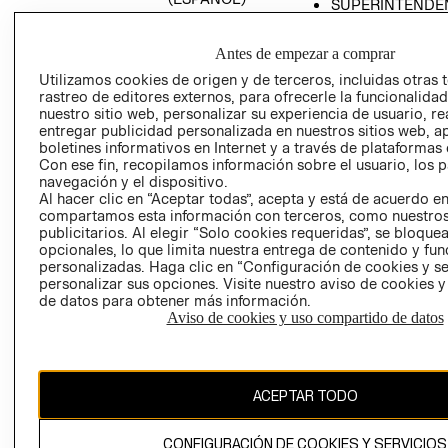
SUPERINTENDE
DE INDUSTRIA Y
PROGRAMA DE
COMERCIO - SI
TRANSPARENCIA
Antes de empezar a comprar
Y ÉTICA (INGLÉS)
PETICIONES
Utilizamos cookies de origen y de terceros, incluidas otras 
QUEJAS Y
rastreo de editores externos, para ofrecerle la funcionalid
RECLAMOS
nuestro sitio web, personalizar su experiencia de usuario, rea
entregar publicidad personalizada en nuestros sitios web, a
boletines informativos en Internet y a través de plataformas 
Con ese fin, recopilamos información sobre el usuario, los 
navegación y el dispositivo.
Al hacer clic en “Aceptar todas”, acepta y está de acuerdo e
compartamos esta información con terceros, como nuestros
publicitarios. Al elegir “Solo cookies requeridas”, se bloque
opcionales, lo que limita nuestra entrega de contenido y fu
Colombia ($)
personalizadas. Haga clic en “Configuración de cookies y se
personalizar sus opciones. Visite nuestro aviso de cookies 
CAMBIAR REGIÓN
de datos para obtener más información.
Aviso de cookies y uso compartido de datos
El contenido de esta página web está protegido por copyright y es
propiedad de H&M Hennes & Mauritz AB.
ACEPTAR TODO
CONFIGURACIÓN DE COOKIES Y SERVICIOS