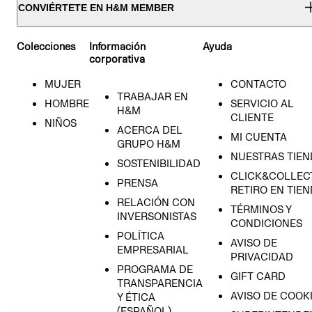
CONVIÉRTETE EN H&M MEMBER
Colecciones
Información
Ayuda
corporativa
MUJER
CONTACTO
TRABAJAR EN
HOMBRE
SERVICIO AL
H&M
CLIENTE
NIÑOS
ACERCA DEL
MI CUENTA
GRUPO H&M
NUESTRAS TIEN
SOSTENIBILIDAD
CLICK&COLLECT
PRENSA
RETIRO EN TIE
RELACIÓN CON
TÉRMINOS Y
INVERSONISTAS
CONDICIONES
POLÍTICA
AVISO DE
EMPRESARIAL
PRIVACIDAD
PROGRAMA DE
GIFT CARD
TRANSPARENCIA
AVISO DE COOK
Y ÉTICA
(ESPAÑOL)