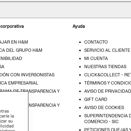
 corporativa
Ayuda
AJAR EN H&M
CONTACTO
CA DEL GRUPO H&M
SERVICIO AL CLIENTE
NIBILIDAD
MI CUENTA
SA
NUESTRAS TIENDAS
CIÓN CON INVERSONISTAS
CLICK&COLLECT - RE
ICA EMPRESARIAL
TÉRMINOS Y CONDICI
RAMA DE TRANSPARENCIA Y
AVISO DE PRIVACIDA
 (ESPAÑOL)
GIFT CARD
RAMA DE TRANSPARENCIA Y
AVISO DE COOKIES
otras
 (INGLÉS)
SUPERINTENDENCIA D
cerle la
izar su
COMERCIO - SIC
blicidad
PETICIONES QUEJAS 
oletines