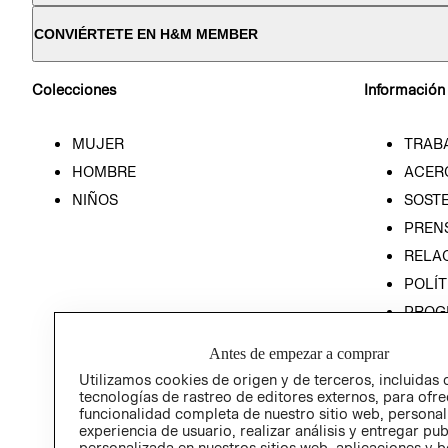
CONVIÉRTETE EN H&M MEMBER
Colecciones
Información
MUJER
TRAB
HOMBRE
ACER
NIÑOS
SOSTE
PREN
RELA
POLÍT
PROG
ÉTICA
Antes de empezar a comprar
PROG
Utilizamos cookies de origen y de terceros, incluidas 
ÉTICA
tecnologías de rastreo de editores externos, para ofre
funcionalidad completa de nuestro sitio web, personal
experiencia de usuario, realizar análisis y entregar pu
personalizada en nuestros sitios web, aplicaciones y b