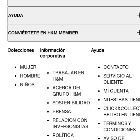
AYUDA
CONVIÉRTETE EN H&M MEMBER
Colecciones
Información
Ayuda
corporativa
MUJER
CONTACTO
TRABAJAR EN
HOMBRE
SERVICIO AL
H&M
CLIENTE
NIÑOS
ACERCA DEL
MI CUENTA
GRUPO H&M
NUESTRAS TIEN
SOSTENIBILIDAD
CLICK&COLLECT
PRENSA
RETIRO EN TIE
RELACIÓN CON
TÉRMINOS Y
INVERSONISTAS
CONDICIONES
POLÍTICA
AVISO DE