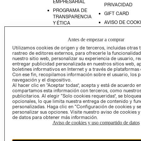
EMPRESARIAL
PRIVACIDAD
PROGRAMA DE
GIFT CARD
TRANSPARENCIA
AVISO DE COOK
Y ÉTICA
(ESPAÑOL)
SUPERINTENDE
DE INDUSTRIA Y
PROGRAMA DE
Antes de empezar a comprar
COMERCIO - SI
TRANSPARENCIA
Utilizamos cookies de origen y de terceros, incluidas otras 
Y ÉTICA (INGLÉS)
PETICIONES
rastreo de editores externos, para ofrecerle la funcionalid
nuestro sitio web, personalizar su experiencia de usuario, rea
QUEJAS Y
entregar publicidad personalizada en nuestros sitios web, a
RECLAMOS
boletines informativos en Internet y a través de plataformas 
Con ese fin, recopilamos información sobre el usuario, los 
navegación y el dispositivo.
Al hacer clic en “Aceptar todas”, acepta y está de acuerdo e
compartamos esta información con terceros, como nuestros
publicitarios. Al elegir “Solo cookies requeridas”, se bloque
opcionales, lo que limita nuestra entrega de contenido y fu
personalizadas. Haga clic en “Configuración de cookies y se
Colombia ($)
personalizar sus opciones. Visite nuestro aviso de cookies 
de datos para obtener más información.
CAMBIAR REGIÓN
Aviso de cookies y uso compartido de datos